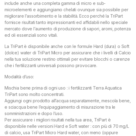
include anche una completa gamma di micro e sub-
microelementi e aggiungiamo chelati ovunque sia possibile per
migliorare l’assorbimento e la stabilità. Ecco perché la TriPart
fornisce risultati tanto impressionanti ed affidabili nello speciale
mercato dove l’aumento di produzione di sapori, aromi, potenza
ed oli essenziali sono vitali.
La TriPart è disponibile anche con le formule Hard (dura) o Soft
(dolce) water di TriPart Micro per assicurare che i livelli di Calcio
nella tua soluzione restino ottimali per evitare blocchi o carenze
che i fertilizzanti universali possono provocare.
Modalità d’uso:
Mischia bene prima di ogni uso : i fertilizzanti Terra Aquatica
TriPart sono molto concentrati.
Aggiungi ogni prodotto all’acqua separatamente, mescola bene,
e sciacqua bene l’equipaggiamento di misurazione tra le
somministrazioni e dopo l’uso.
Per assicurare i migliori risultati nella tua area, TriPart è
disponibile nelle versioni Hard e Soft water : con più di 70 mg/L
di calcio, usa TriPart Micro Hard water, con meno (oppure