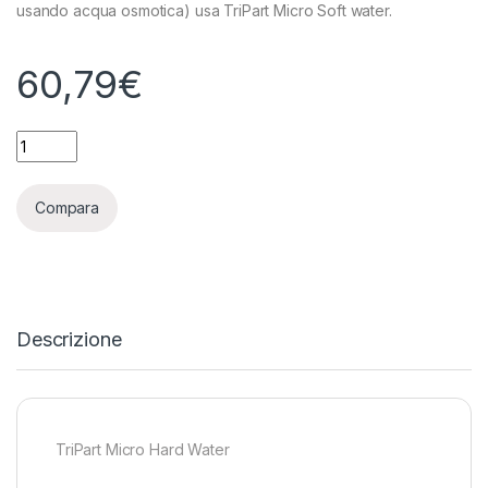
usando acqua osmotica) usa TriPart Micro Soft water.
60,79
€
TERRA AQUATICA (GHE) - TRIPART MICRO HARD WATER - 5L q
Compara
Descrizione
TriPart Micro Hard Water