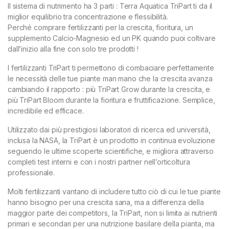
Il sistema di nutrimento ha 3 parti : Terra Aquatica TriPart ti da il
miglior equilibrio tra concentrazione e flessibilità.
Perché comprare fertilizzanti per la crescita, fioritura, un
supplemento Calcio-Magnesio ed un PK quando puoi coltivare
dall’inizio alla fine con solo tre prodotti !
I fertilizzanti TriPart ti permettono di combaciare perfettamente
le necessità delle tue piante man mano che la crescita avanza
cambiando il rapporto : più TriPart Grow durante la crescita, e
più TriPart Bloom durante la fioritura e fruttificazione. Semplice,
incredibile ed efficace.
Utilizzato dai più prestigiosi laboratori di ricerca ed università,
inclusa la NASA, la TriPart è un prodotto in continua evoluzione
seguendo le ultime scoperte scientifiche, e migliora attraverso
completi test interni e con i nostri partner nell’orticoltura
professionale.
Molti fertilizzanti vantano di includere tutto ciò di cui le tue piante
hanno bisogno per una crescita sana, ma a differenza della
maggior parte dei competitors, la TriPart, non si limita ai nutrienti
primari e secondari per una nutrizione basilare della pianta, ma