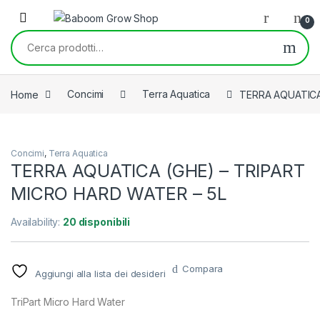
Skip to navigation
Skip to content
0
Cerca:
Home
Concimi
Terra Aquatica
TERRA AQUATICA
Concimi
,
Terra Aquatica
TERRA AQUATICA (GHE) – TRIPART
MICRO HARD WATER – 5L
Availability:
20 disponibili
Compara
Aggiungi alla lista dei desideri
TriPart Micro Hard Water