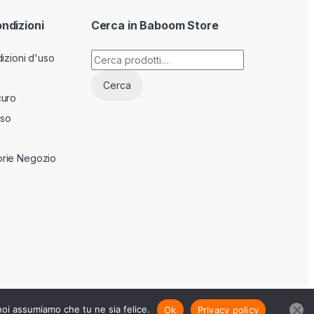
ondizioni
Cerca in Baboom Store
Cerca:
izioni d'uso
Cerca
curo
sso
rie Negozio
 noi assumiamo che tu ne sia felice.
Ok
Privacy policy