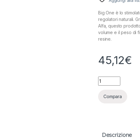
Aggiungi alla lis
Big One è lo stimolato
regolatori naturali. G
Alfa, questo prodott
volume e il peso di fi
resine.
45,12
€
TOP CROP - BIG ONE
Compara
Descrizione