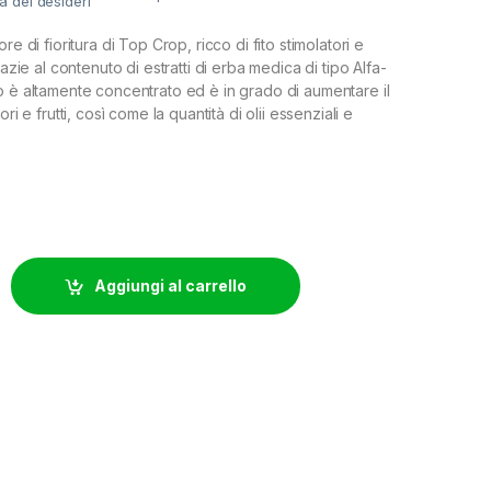
ta dei desideri
re di fioritura di Top Crop, ricco di fito stimolatori e
razie al contenuto di estratti di erba medica di tipo Alfa-
o è altamente concentrato ed è in grado di aumentare il
ori e frutti, così come la quantità di olii essenziali e
 - 1L quantity
Aggiungi al carrello