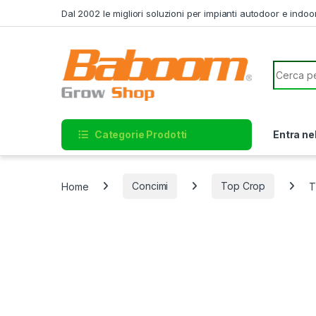
Skip to navigation
Skip to content
Dal 2002 le migliori soluzioni per impianti autodoor e indoo
Search f
Categorie Prodotti
Entra ne
Home
Concimi
Top Crop
T