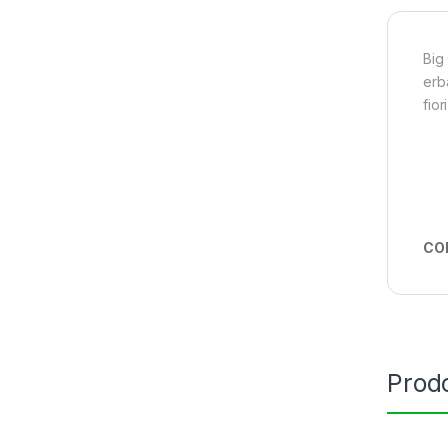
Big 
erb
fior
CO
Prodo