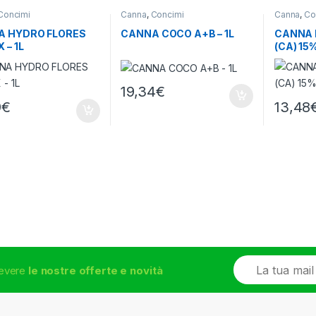
Concimi
Canna
,
Concimi
Canna
,
Co
A HYDRO FLORES
CANNA COCO A+B – 1L
CANNA 
 – 1L
(CA) 15%
19,34
€
9
€
13,48
E
icevere
le nostre offerte e novità
m
a
i