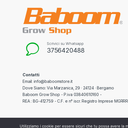
Scrivici su Whatsapp
3756420488
Contatti
Email: info@baboomstore.it
Dove Siamo: Via Marzanica, 29 · 24124 · Bergamo
Baboom Grow Shop - P.iva 03840610160 -
REA : BG-412759 - C.F. e n° iscr. Registro Imprese MGR
Utilizziamo i cookie per essere sicuri che tu possa avere la m