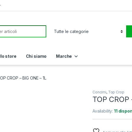
r
or:
llo store
Chi siamo
Marche
OP CROP – BIG ONE – 1L
Concimi
,
Top Crop
TOP CROP –
Availability:
11 dispon