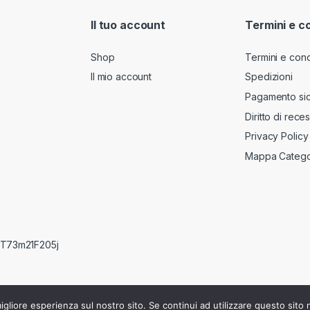
l
*
Il tuo account
Termini e c
Shop
Termini e cond
Il mio account
Spedizioni
Pagamento si
Diritto di rece
Privacy Policy
Mappa Catego
RRT73m21F205j
igliore esperienza sul nostro sito. Se continui ad utilizzare questo sito