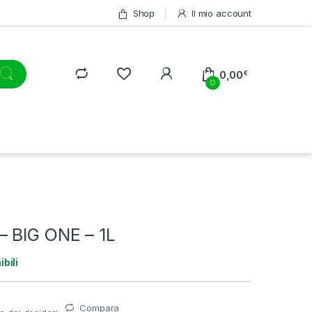
Shop
Il mio account
0,00
€
0
 BIG ONE – 1L
ibili
Compara