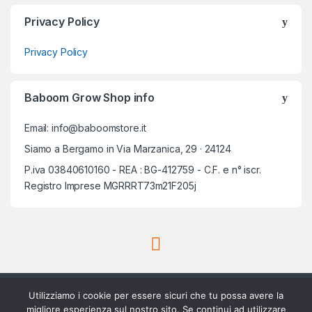
Privacy Policy
Privacy Policy
Baboom Grow Shop info
Email: info@baboomstore.it
Siamo a Bergamo in Via Marzanica, 29 · 24124
P.iva 03840610160 - REA : BG-412759 - C.F. e n° iscr.
Registro Imprese MGRRRT73m21F205j
Utilizziamo i cookie per essere sicuri che tu possa avere la
migliore esperienza sul nostro sito. Se continui ad utilizzare