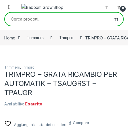
Skip to navigation
Skip to content
0
Cerca:
Home
Trimmers
Trimpro
TRIMPRO – GRATA RI
Trimmers
,
Trimpro
TRIMPRO – GRATA RICAMBIO PER
AUTOMATIK – TSAUGRST –
TPAUGR
Availability:
Esaurito
Compara
Aggiungi alla lista dei desideri