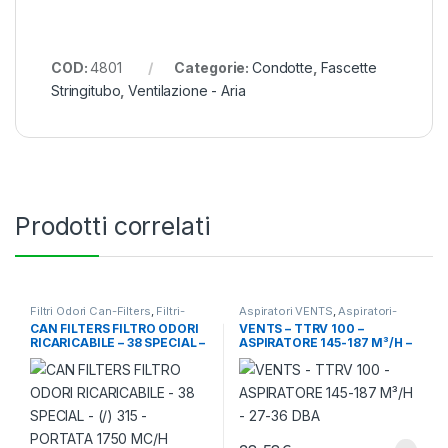
COD:
4801
Categorie:
Condotte
,
Fascette
Stringitubo
,
Ventilazione - Aria
Prodotti correlati
Filtri Odori Can-Filters
,
Filtri-
Aspiratori VENTS
,
Aspiratori-
Odore-Rumore
,
Ventilazione -
Ventilatori
,
Ventilazione - Aria
CAN FILTERS FILTRO ODORI
VENTS – TTRV 100 –
Aria
RICARICABILE – 38 SPECIAL –
ASPIRATORE 145-187 M³/H –
(/) 315 – PORTATA 1750 MC/H
27-36 DBA