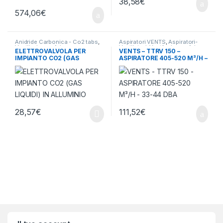
38,58
€
574,06
€
Anidride Carbonica - Co2 tabs
,
Aspiratori VENTS
,
Aspiratori-
Ventilazione - Aria
Ventilatori
,
Ventilazione - Aria
ELETTROVALVOLA PER
VENTS – TTRV 150 –
IMPIANTO CO2 (GAS
ASPIRATORE 405-520 M³/H –
LIQUIDI) IN ALLUMINIO
33-44 DBA
28,57
€
111,52
€
Brands Carousel