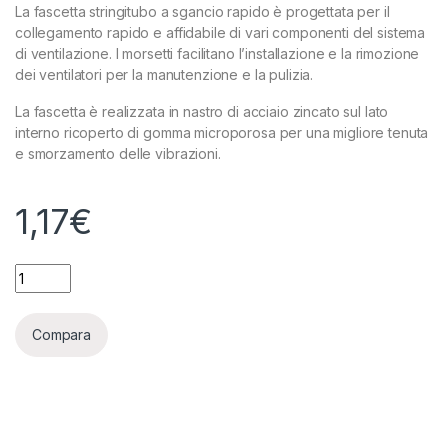
La fascetta stringitubo a sgancio rapido è progettata per il
collegamento rapido e affidabile di vari componenti del sistema
di ventilazione. I morsetti facilitano l’installazione e la rimozione
dei ventilatori per la manutenzione e la pulizia.
La fascetta è realizzata in nastro di acciaio zincato sul lato
interno ricoperto di gomma microporosa per una migliore tenuta
e smorzamento delle vibrazioni.
1,17
€
VENTS - C200ZN - FASCETTA PER CONDOTTA 200MM quanti
Compara