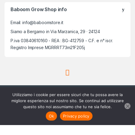
Baboom Grow Shop info
Email: info@baboomstore.it
Siamo a Bergamo in Via Marzanica, 29 · 24124
P.iva 03840610160 - REA : BG-412759 - C.F. e n° iscr.
Registro Imprese MGRRRT73m21F205j
Utilizziamo i cookie per essere sicuri che tu possa avere la
migliore esperienza sul nostro sito. Se continui ad utilizzare
questo sito noi assumiamo che tu ne sia felice.
Scrivici su Whatsapp
3756420488
Aggiungi al carrello
Ok
Privacy policy