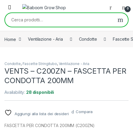
Skip to navigation
Skip to content
0
Cerca:
Home
Ventilazione - Aria
Condotte
Fascette S
Condotte
,
Fascette Stringitubo
,
Ventilazione - Aria
VENTS – C200ZN – FASCETTA PER
CONDOTTA 200MM
Availability:
28 disponibili
Compara
Aggiungi alla lista dei desideri
FASCETTA PER CONDOTTA 200MM (C200ZN)