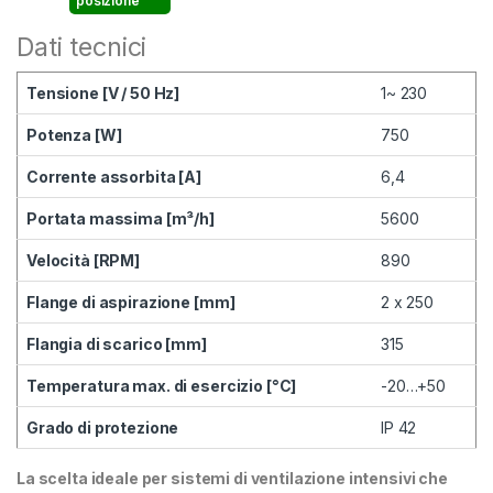
posizione
Dati tecnici
Tensione [V / 50 Hz]
1~ 230
Potenza [W]
750
Corrente assorbita [A]
6,4
Portata massima [m³/h]
5600
Velocità [RPM]
890
Flange di aspirazione [mm]
2 x 250
Flangia di scarico [mm]
315
Temperatura max. di esercizio [°C]
-20…+50
Grado di protezione
IP 42
La scelta ideale per sistemi di ventilazione intensivi che