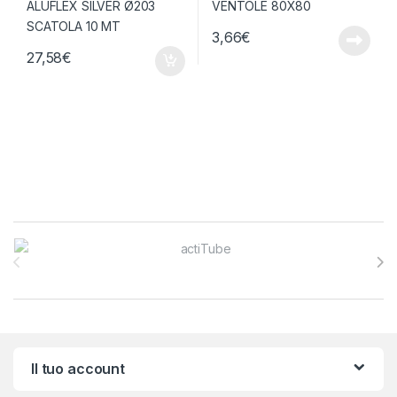
3,66
€
27,58
€
Brands Carousel
Il tuo account