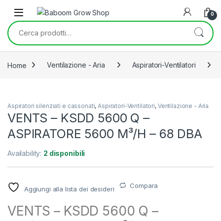
Skip to navigation
Skip to content
0
Cerca:
Home
Ventilazione - Aria
Aspiratori-Ventilatori
Aspiratori silenziati e cassonati
,
Aspiratori-Ventilatori
,
Ventilazione - Aria
VENTS – KSDD 5600 Q –
ASPIRATORE 5600 M³/H – 68 DBA
Availability:
2 disponibili
Compara
Aggiungi alla lista dei desideri
VENTS – KSDD 5600 Q –