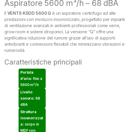
Aspiratore 5600 m³/h – 68 dBA
Il
VENTS KSDD 5600 Q
è un aspiratore centrifugo ad alte
prestazioni con involucro insonorizzato, progettato per impianti
di ventilazione avanzati in ambienti professionali come serre,
grow room e sistemi idroponici. La versione “Q” offre una
significativa riduzione del rumore grazie all’uso di supporti
antivibranti e connessioni flessibili che minimizzano vibrazioni e
rumorosità.
Caratteristiche principali
Portata
d’aria:
fino a
5600 m³/h
Livello
sonoro:
68
dBA
Struttura
insonorizzat
a:
corpo in
MDF con