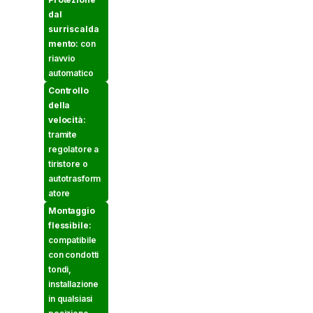
dal
surriscalda
mento:
con
riavvio
automatico
Controllo
della
velocità:
tramite
regolatore a
tiristore o
autotrasform
atore
Montaggio
flessibile:
compatibile
con condotti
tondi,
installazione
in qualsiasi