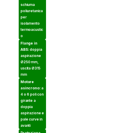
schiuma
poliuretanica
per
isolamento
termoacustic
o
Flange in
ABS:
doppia
aspirazione
Ø250 mm,
uscita Ø315
mm
Motore
asincrono:
a
4 o 6 poli con
girante a
doppia
aspirazione e
pale curve in
avanti
Protezione