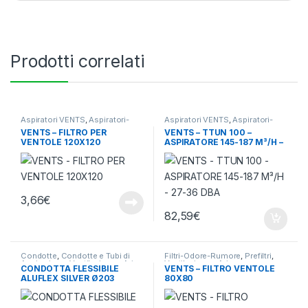
Prodotti correlati
Aspiratori VENTS
,
Aspiratori-
Aspiratori VENTS
,
Aspiratori-
Ventilatori
,
Ventilazione - Aria
Ventilatori
,
Ventilazione - Aria
VENTS – FILTRO PER
VENTS – TTUN 100 –
VENTOLE 120X120
ASPIRATORE 145-187 M³/H –
27-36 DBA
3,66
€
82,59
€
Condotte
,
Condotte e Tubi di
Filtri-Odore-Rumore
,
Prefiltri
,
Aspirazione
,
Ventilazione - Aria
Ventilazione - Aria
CONDOTTA FLESSIBILE
VENTS – FILTRO VENTOLE
ALUFLEX SILVER Ø203
80X80
SCATOLA 10 MT