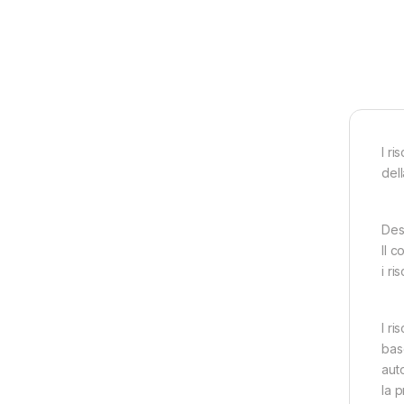
I ri
del
Des
Il c
i r
I r
bas
aut
la 