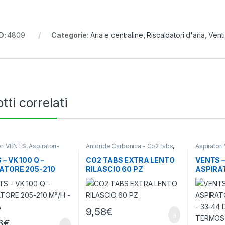
D:
4809
Categorie:
Aria e centraline
,
Riscaldatori d'aria
,
Venti
tti correlati
ori VENTS
,
Aspiratori-
Anidride Carbonica - Co2 tabs
,
Aspirator
ori
,
Ventilazione - Aria
Ventilazione - Aria
Ventilatori
– VK 100 Q –
CO2 TABS EXTRA LENTO
VENTS –
ATORE 205-210
RILASCIO 60 PZ
ASPIRA
– 36 DBA
M³/H – 
TERMOS
CONTRO
9,58
€
3
€