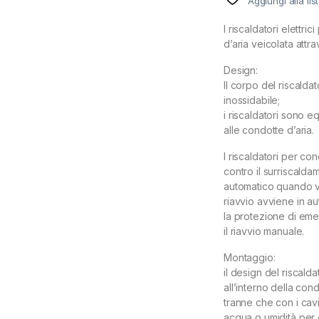
Aggiungi alla lis
I riscaldatori elettr
d’aria veicolata attr
Design:
Il corpo del riscalda
inossidabile;
i riscaldatori sono 
alle condotte d’aria.
I riscaldatori per co
contro il surriscalda
automatico quando v
riavvio avviene in au
la protezione di em
il riavvio manuale.
Montaggio:
iI design del riscalda
all’interno della con
tranne che con i cavi 
acqua o umidità per e