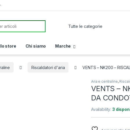
r
or:
llo store
Chi siamo
Marche
raline
Riscaldatori d'aria
VENTS – NK200 – RISCA
Aria e centraline
,
Riscal
VENTS – N
DA CONDOT
Availability:
3 disponi