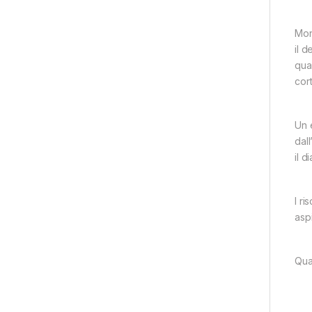
Mon
iI d
qual
cor
Un 
dall
il d
I ri
aspi
Qua