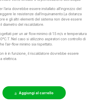
er l’aria dovrebbe essere installato all’ingrezzo del
teggere le resistenze dall’inquinamento.La distanza
atore e gli altri elementi del sistema non deve essere
il diametro del riscaldatore.
rogettati per un air flow minimo di 1.5 m/s e temperatura
°C.T. Nel caso si utilizzino aspiratori con controllo di
he l’air-flow minimo sia rispettato.
on è in funzione, il riscaldatore dovrebbe essere
a elettrica.
RISCALDATORE D'ARIA DA CONDOTTA - Ø 200 - 1200W quantity
Aggiungi al carrello