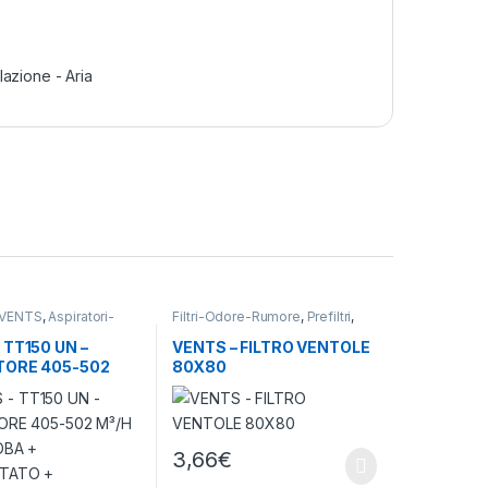
lazione - Aria
i VENTS
,
Aspiratori-
Filtri-Odore-Rumore
,
Prefiltri
,
,
Ventilazione - Aria
Ventilazione - Aria
 TT150 UN –
VENTS – FILTRO VENTOLE
TORE 405-502
80X80
33-44 DBA +
TATO +
LLO VELOCITÀ
3,66
€