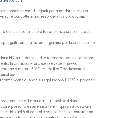
ta dei desideri
ici per condotte sono disegnati per riscaldare la massa
averso le condotte in ingresso della tua grow room.
tore è in acciaio zincato e le resistenze sono in acciaio
equipaggiati con guarnizioni in gomma per la connessione
ndotta NK sono dotati di due termostati per la protezione
mento: la protezione di base prevede il riavvio
engono superati i 50°C…dopo il raffreddamento il
tomatico;
ergenza scatta quando si raggiungono i 90°C e prevede
tore permette di inserirlo in qualsiasi posizione
dotta e possono essere installate in qualsiasi posizione
elettrici / unità di controllo verso il basso a cotatto con
vitare corto circuito o la penetrazione dell’acqua.