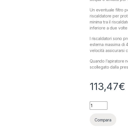
Un eventuale filtro p
riscaldatore per pro
minima tra il riscald
inferiore a due volte 
I riscaldatori sono p
esterna massima di 40
velocità assicurarsi c
Quando l’apiratore n
scollegato dalla pres
113,47
€
VENTS - NK200 - 
Compara