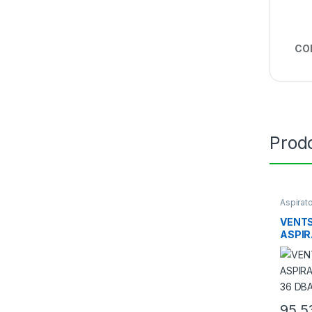
CO
Prodo
Aspirat
Ventilat
VENTS 
ASPIR
M³/H 
95,5