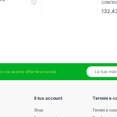
132,4
E
vere
le nostre offerte e novità
m
a
i
l
*
Il tuo account
Termini e c
Shop
Termini e cond