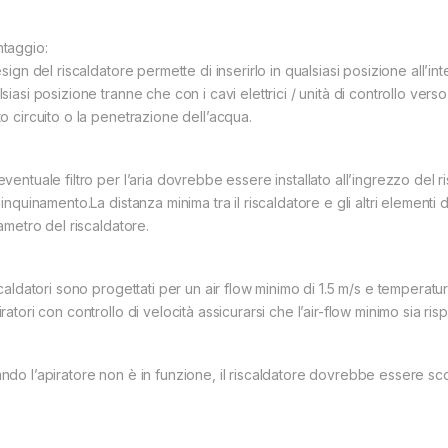
taggio:
esign del riscaldatore permette di inserirlo in qualsiasi posizione all’i
siasi posizione tranne che con i cavi elettrici / unità di controllo ver
to circuito o la penetrazione dell’acqua.
eventuale filtro per l’aria dovrebbe essere installato all’ingrezzo del
’inquinamento.La distanza minima tra il riscaldatore e gli altri element
iametro del riscaldatore.
scaldatori sono progettati per un air flow minimo di 1.5 m/s e temperatu
ratori con controllo di velocità assicurarsi che l’air-flow minimo sia risp
ndo l’apiratore non è in funzione, il riscaldatore dovrebbe essere scol