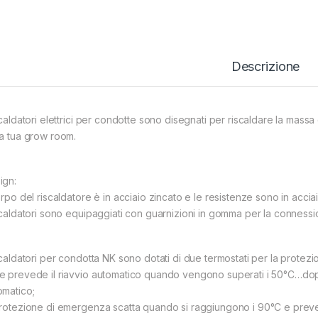
Descrizione
scaldatori elettrici per condotte sono disegnati per riscaldare la massa
la tua grow room.
ign:
orpo del riscaldatore è in acciaio zincato e le resistenze sono in acciai
iscaldatori sono equipaggiati con guarnizioni in gomma per la connessio
iscaldatori per condotta NK sono dotati di due termostati per la protezi
e prevede il riavvio automatico quando vengono superati i 50°C…dopo 
omatico;
protezione di emergenza scatta quando si raggiungono i 90°C e preved