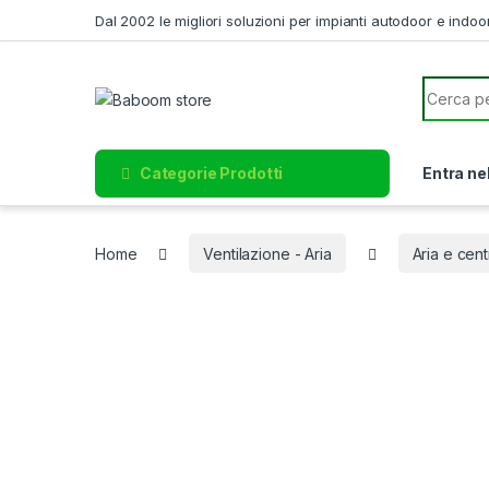
Skip to navigation
Skip to content
Dal 2002 le migliori soluzioni per impianti autodoor e indoo
Search f
Categorie Prodotti
Entra ne
Home
Ventilazione - Aria
Aria e cent