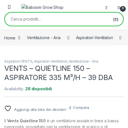
Skip to navigation
Skip to content
0
Cerca:
Home
Ventilazione - Aria
Aspiratori-Ventilatori
Aspiratori VENTS
,
Aspiratori-Ventilatori
,
Ventilazione - Aria
VENTS – QUIETLINE 150 –
ASPIRATORE 335 M³/H – 39 DBA
Availability:
28 disponibili
Compara
Aggiungi alla lista dei desideri
Il
Vents Quietline 150
è un ventilatore assiale in linea a bassa
rumorosità, progettato per la ventilazione di scarico o di