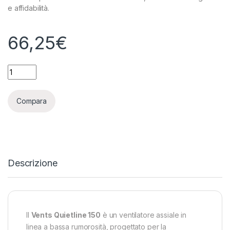
e affidabilità.
66,25
€
VENTS - QUIETLINE 150 - ASPIRATORE 335 M³/H - 39 DBA qua
Compara
Descrizione
Il
Vents Quietline 150
è un ventilatore assiale in
linea a bassa rumorosità, progettato per la