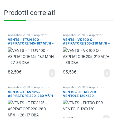
Prodotti correlati
Aspiratori VENTS
,
Aspiratori-
Aspiratori VENTS
,
Aspiratori-
Ventilatori
,
Ventilazione - Aria
Ventilatori
,
Ventilazione - Aria
VENTS – TTUN 100 –
VENTS – VK 100 Q –
ASPIRATORE 145-187 M³/H –
ASPIRATORE 205-210 M³/H –
27-36 DBA
36 DBA
82,59
€
95,53
€
Aspiratori VENTS
,
Aspiratori-
Aspiratori VENTS
,
Aspiratori-
Ventilatori
,
Ventilazione - Aria
Ventilatori
,
Ventilazione - Aria
VENTS – TTRV 125 –
VENTS – FILTRO PER
ASPIRATORE 220-280 M³/H
VENTOLE 120X120
– 28-37 DBA