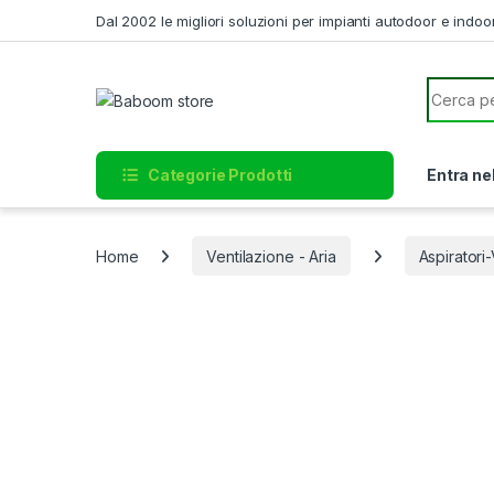
Skip to navigation
Skip to content
Dal 2002 le migliori soluzioni per impianti autodoor e indoo
Search f
Categorie Prodotti
Entra ne
Home
Ventilazione - Aria
Aspiratori-