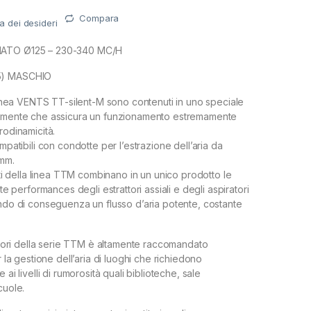
Compara
ta dei desideri
IATO Ø125 – 230-340 MC/H
5) MASCHIO
n linea VENTS TT-silent-M sono contenuti in uno speciale
camente che assicura un funzionamento estremamente
rodinamicità.
ompatibili con condotte per l’estrazione dell’aria da
mm.
iati della linea TTM combinano in un unico prodotto le
lte performances degli estrattori assiali e degli aspiratori
ando di conseguenza un flusso d’aria potente, costante
attori della serie TTM è altamente raccomandato
r la gestione dell’aria di luoghi che richiedono
 ai livelli di rumorosità quali biblioteche, sale
cuole.