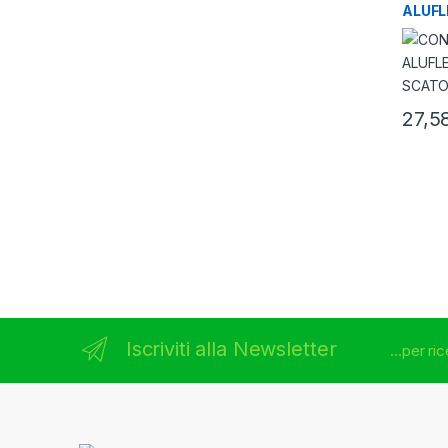
ALUFL
SCATO
27,5
Brands Carousel
Iscriviti alla Newsletter
...per r