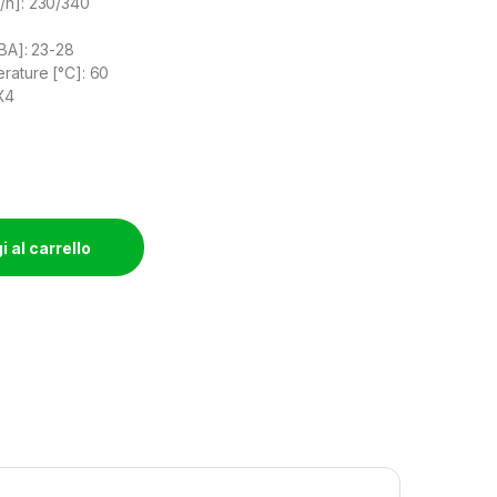
/h]: 230/340
dBA]: 23-28
rature [°C]: 60
 X4
 al carrello