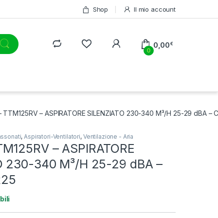
Shop
Il mio account
0,00
€
0
 TTM125RV – ASPIRATORE SILENZIATO 230-340 M³/H 25-29 dBA – 
cassonati
,
Aspiratori-Ventilatori
,
Ventilazione - Aria
TM125RV – ASPIRATORE
 230-340 M³/H 25-29 dBA –
R25
bili