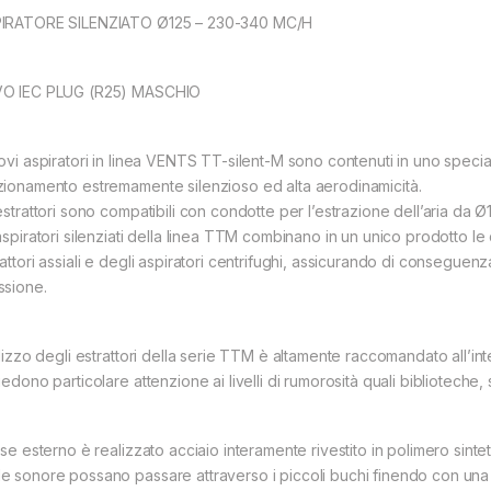
IRATORE SILENZIATO Ø125 – 230-340 MC/H
O IEC PLUG (R25) MASCHIO
uovi aspiratori in linea VENTS TT-silent-M sono contenuti in uno speci
zionamento estremamente silenzioso ed alta aerodinamicità.
 estrattori sono compatibili con condotte per l’estrazione dell’aria da
aspiratori silenziati della linea TTM combinano in un unico prodotto le
attori assiali e degli aspiratori centrifughi, assicurando di conseguenz
ssione.
ilizzo degli estrattori della serie TTM è altamente raccomandato all’int
iedono particolare attenzione ai livelli di rumorosità quali biblioteche,
case esterno è realizzato acciaio interamente rivestito in polimero sint
e sonore possano passare attraverso i piccoli buchi finendo con una s