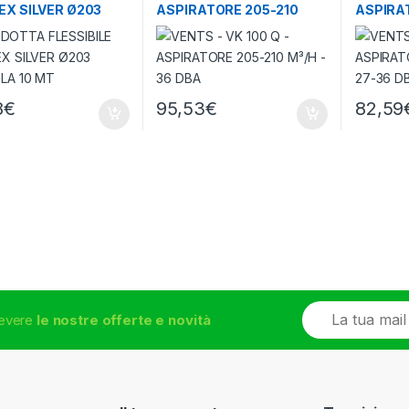
EX SILVER Ø203
ASPIRATORE 205-210
ASPIRA
LA 10 MT
M³/H – 36 DBA
M³/H – 
8
€
95,53
€
82,59
E
icevere
le nostre offerte e novità
m
a
i
l
*