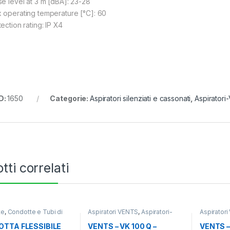
se level at 3 m [dBA]: 23-28
 operating temperature [°C]: 60
ection rating: IP X4
D:
1650
Categorie:
Aspiratori silenziati e cassonati
,
Aspiratori-
tti correlati
te
,
Condotte e Tubi di
Aspiratori VENTS
,
Aspiratori-
Aspirator
ione
,
Ventilazione - Aria
Ventilatori
,
Ventilazione - Aria
Ventilatori
TTA FLESSIBILE
VENTS – VK 100 Q –
VENTS –