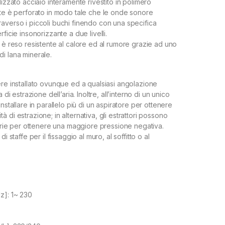
lizzato acciaio interamente rivestito in polimero
nte è perforato in modo tale che le onde sonore
averso i piccoli buchi finendo con una specifica
ficie insonorizzante a due livelli.
e è reso resistente al calore ed al rumore grazie ad uno
i lana minerale.
ere installato ovunque ed a qualsiasi angolazione
 di estrazione dell’aria. Inoltre, all’interno di un unico
installare in parallelo più di un aspiratore per ottenere
 di estrazione; in alternativa, gli estrattori possono
 serie per ottenere una maggiore pressione negativa.
di staffe per il fissaggio al muro, al soffitto o al
z]: 1~ 230