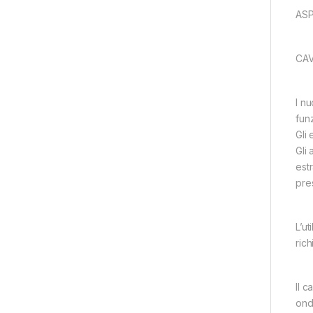
ASP
CAV
I n
fun
Gli
Gli 
estr
pre
L’ut
rich
Il 
ond