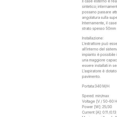
Il case esterno è rea
sintetico; intername
possano passare attr
angolatura sulla super
Internamente, il cas
strato spesso 50mm d
Installazione:
L’estrattore può ess
all’interno del sistema
impianto è possibile 
una maggiore capacità
essere installati in
L’aspiratore è dotato 
pavimento.
Portata:340 M/H
Speed: min/max
Voltage [V / 50-60 H
Power [W]: 25/30
Current [A]: 0.11 /0.13