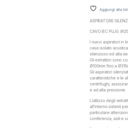
Aggiungi alla lis
ASPIRATORE SILENZ
CAVO IEC PLUG (R2
I nuovi aspiratori i
case isolato acusti
silenzioso ed alta ae
Gli estrattori sono c
Ø100mm fino a Ø315
Gli aspiratori silenz
caratteristiche e le a
centrifughi, assicur
e ad alta pressione.
L’utilizzo degli estr
all’interno sistemi pe
particolare attenzione
conferenza, asili e s