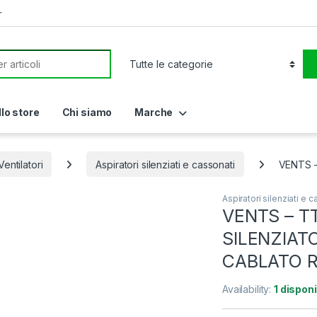
r
or:
llo store
Chi siamo
Marche
Ventilatori
Aspiratori silenziati e cassonati
VENTS –
Aspiratori silenziati e 
VENTS – T
SILENZIATO
CABLATO 
Availability:
1 disponi