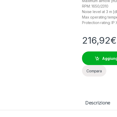
Maximum airflow [m3
RPM: 1650/2310
Noise level at 3 m [
Max operating tempe
Protection rating: IP
216,92
€
Aggiungi
Compara
Descrizione