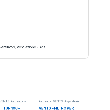
Ventilatori
,
Ventilazione - Aria
i VENTS
,
Aspiratori-
Aspiratori VENTS
,
Aspiratori-
,
Ventilazione - Aria
Ventilatori
,
Ventilazione - Aria
 TTUN 100 –
VENTS – FILTRO PER