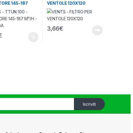
TORE 145-187
VENTOLE 120X120
27-36 DBA
3,66
€
€
Iscriviti