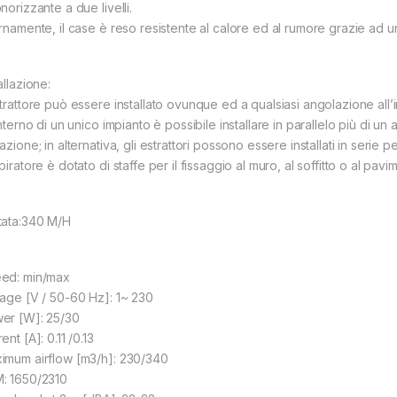
norizzante a due livelli.
ernamente, il case è reso resistente al calore ed al rumore grazie ad 
allazione:
trattore può essere installato ovunque ed a qualsiasi angolazione all’in
interno di un unico impianto è possibile installare in parallelo più di 
azione; in alternativa, gli estrattori possono essere installati in seri
piratore è dotato di staffe per il fissaggio al muro, al soffitto o al pavi
tata:340 M/H
ed: min/max
tage [V / 50-60 Hz]: 1~ 230
er [W]: 25/30
ent [A]: 0.11 /0.13
imum airflow [m3/h]: 230/340
: 1650/2310