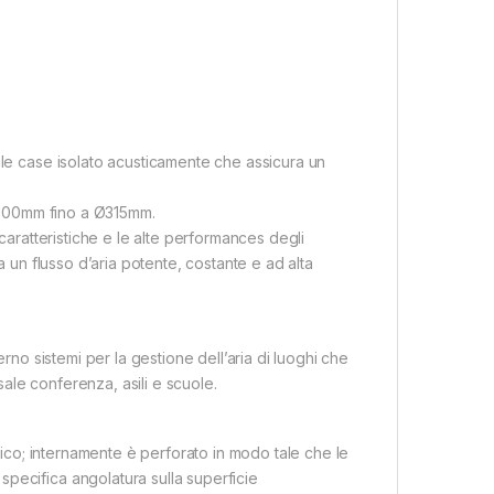
ale case isolato acusticamente che assicura un
 Ø100mm fino a Ø315mm.
 caratteristiche e le alte performances degli
a un flusso d’aria potente, costante e ad alta
erno sistemi per la gestione dell’aria di luoghi che
 sale conferenza, asili e scuole.
etico; internamente è perforato in modo tale che le
pecifica angolatura sulla superficie