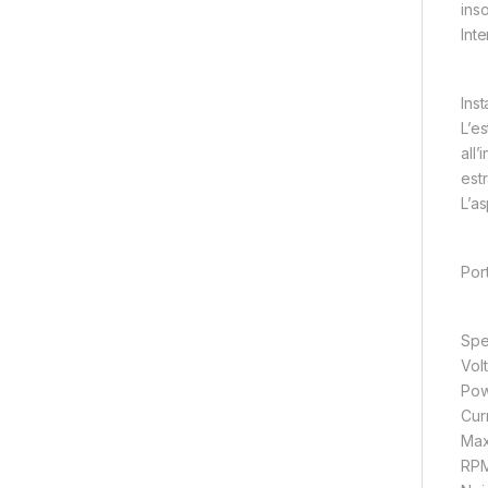
inso
Int
Inst
L’es
all’
estr
L’as
Por
Spe
Vol
Pow
Curr
Max
RPM