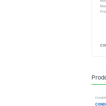
Noi
Max
Prot
CO
Prodo
Condot
Aspiraz
CONDO