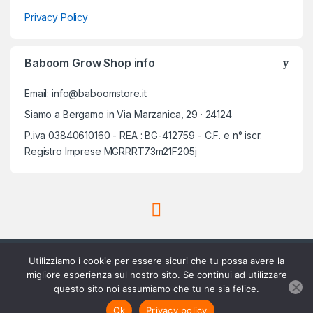
Privacy Policy
Baboom Grow Shop info
Email: info@baboomstore.it
Siamo a Bergamo in Via Marzanica, 29 · 24124
P.iva 03840610160 - REA : BG-412759 - C.F. e n° iscr.
Registro Imprese MGRRRT73m21F205j
Utilizziamo i cookie per essere sicuri che tu possa avere la
migliore esperienza sul nostro sito. Se continui ad utilizzare
questo sito noi assumiamo che tu ne sia felice.
Scrivici su Whatsapp
3756420488
Aggiungi al carrello
Ok
Privacy policy