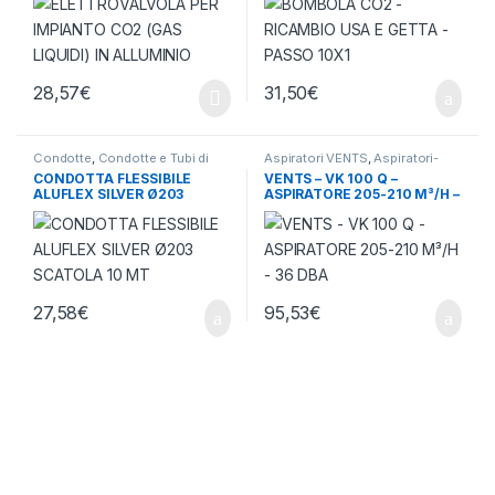
28,57
€
31,50
€
Condotte
,
Condotte e Tubi di
Aspiratori VENTS
,
Aspiratori-
Aspirazione
,
Ventilazione - Aria
Ventilatori
,
Ventilazione - Aria
CONDOTTA FLESSIBILE
VENTS – VK 100 Q –
ALUFLEX SILVER Ø203
ASPIRATORE 205-210 M³/H –
SCATOLA 10 MT
36 DBA
27,58
€
95,53
€