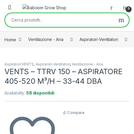
Skip to navigation
Skip to content
0
Cerca:
Home
Ventilazione - Aria
Aspiratori-Ventilatori
Aspiratori VENTS
,
Aspiratori-Ventilatori
,
Ventilazione - Aria
VENTS – TTRV 150 – ASPIRATORE
405-520 M³/H – 33-44 DBA
Availability:
58 disponibili
Compara