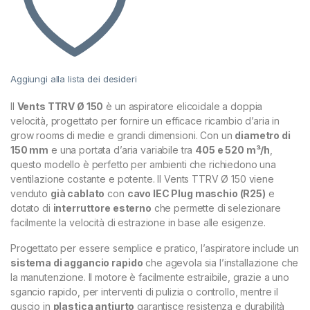
Aggiungi alla lista dei desideri
Il
Vents TTRV Ø 150
è un aspiratore elicoidale a doppia
velocità, progettato per fornire un efficace ricambio d’aria in
grow rooms di medie e grandi dimensioni. Con un
diametro di
150 mm
e una portata d’aria variabile tra
405 e 520 m³/h
,
questo modello è perfetto per ambienti che richiedono una
ventilazione costante e potente. Il Vents TTRV Ø 150 viene
venduto
già cablato
con
cavo IEC Plug maschio (R25)
e
dotato di
interruttore esterno
che permette di selezionare
facilmente la velocità di estrazione in base alle esigenze.
Progettato per essere semplice e pratico, l’aspiratore include un
sistema di aggancio rapido
che agevola sia l’installazione che
la manutenzione. Il motore è facilmente estraibile, grazie a uno
sgancio rapido, per interventi di pulizia o controllo, mentre il
guscio in
plastica antiurto
garantisce resistenza e durabilità