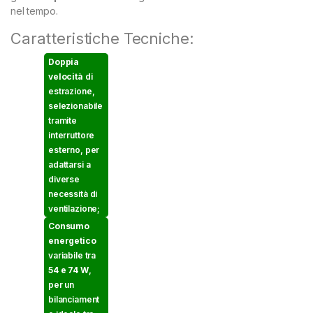
nel tempo.
Caratteristiche Tecniche:
Doppia
velocità
di
estrazione,
selezionabile
tramite
interruttore
esterno, per
adattarsi a
diverse
necessità di
ventilazione;
Consumo
energetico
variabile tra
54 e 74 W
,
per un
bilanciament