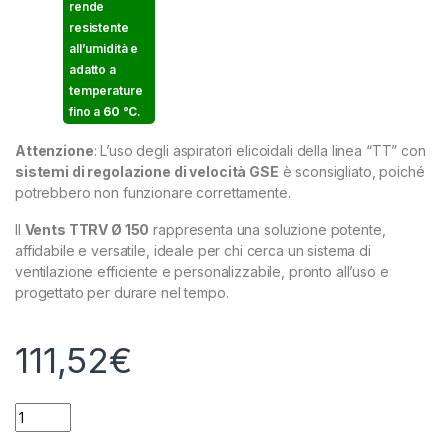
rende
resistente
all’umidità e
adatto a
temperature
fino a
60 °C
.
Attenzione
: L’uso degli aspiratori elicoidali della linea “TT” con
sistemi di regolazione di velocità GSE
è sconsigliato, poiché
potrebbero non funzionare correttamente.
Il
Vents TTRV Ø 150
rappresenta una soluzione potente,
affidabile e versatile, ideale per chi cerca un sistema di
ventilazione efficiente e personalizzabile, pronto all’uso e
progettato per durare nel tempo.
111,52
€
VENTS - TTRV 150 - ASPIRATORE 405-520 M³/H - 33-44 DBA 