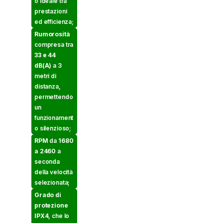
o ideale tra
prestazioni
ed efficienza;
Rumorosità
compresa tra
33 e 44
dB(A)
a 3
metri di
distanza,
permettendo
un
funzionament
o silenzioso;
RPM
da
1680
a 2460
a
seconda
della velocità
selezionata;
Grado di
protezione
IPX4
, che lo