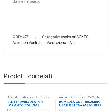
durare nel tempo.
COD:
475
Categorie:
Aspiratori VENTS
,
Aspiratori-Ventilatori
,
Ventilazione - Aria
Prodotti correlati
Anidride Carbonica - Co2 tabs
,
Anidride Carbonica - Co2 tabs
,
Ventilazione - Aria
Ventilazione - Aria
ELETTROVALVOLA PER
BOMBOLA CO2 – RICAMBIO
IMPIANTO CO2 (GAS
USA E GETTA – PASSO 10X1
LIQUIDI) IN ALLUMINIO