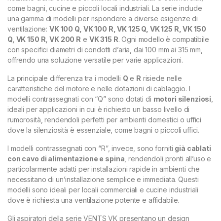
come bagni, cucine e piccoli locali industriali. La serie include
una gamma di modelli per rispondere a diverse esigenze di
ventilazione:
VK 100 Q, VK 100 R, VK 125 Q, VK 125 R, VK 150
Q, VK 150 R, VK 200 R
e
VK 315 R
. Ogni modello è compatibile
con specifici diametri di condotti d’aria, dai 100 mm ai 315 mm,
offrendo una soluzione versatile per varie applicazioni.
La principale differenza tra i modelli
Q
e
R
risiede nelle
caratteristiche del motore e nelle dotazioni di cablaggio. I
modelli contrassegnati con “Q” sono dotati di
motori silenziosi
,
ideali per applicazioni in cui è richiesto un basso livello di
rumorosità, rendendoli perfetti per ambienti domestici o uffici
dove la silenziosità è essenziale, come bagni o piccoli uffici.
I modelli contrassegnati con “R”, invece, sono forniti
già cablati
con cavo di alimentazione e spina
, rendendoli pronti all’uso e
particolarmente adatti per installazioni rapide in ambienti che
necessitano di un’installazione semplice e immediata. Questi
modelli sono ideali per locali commerciali e cucine industriali
dove è richiesta una ventilazione potente e affidabile.
Gli aspiratori della serie VENTS VK presentano un design