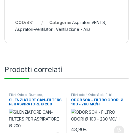
COD:
481
Categorie:
Aspiratori VENTS
,
Aspiratori-Ventilatori
,
Ventilazione - Aria
Prodotti correlati
Filtri-Odore-Rumore
,
Filtri odori Odor Sok
,
Filtri-
Silenziatori
,
Ventilazione - Aria
Odore-Rumore
,
Ventilazione -
SILENZIATORE CAN-FILTERS
ODOR SOK – FILTRO ODORI Ø
Aria
PER ASPIRATORE Ø 200
100 – 280 MC/H
43,80
€