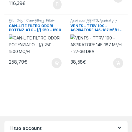
116,39
€
Filtri Odori Can-Filters
,
Filtri-
Aspiratori VENTS
,
Aspiratori-
Odore-Rumore
,
Ventilazione -
Ventilatori
,
Ventilazione - Aria
CAN-LITE FILTRO ODORI
VENTS – TTRV 100 –
Aria
POTENZIATO – (/) 250 – 1500
ASPIRATORE 145-187 M³/H –
MC/H
27-36 DBA
258,79
€
38,58
€
Brands Carousel
Il tuo account