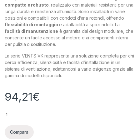
compatto e robusto
, realizzato con materiali resistenti per una
lunga durata e resistenza all’umidità. Sono installabili in varie
posizioni e compatibili con condotti d’aria rotondi, offrendo
flessibilità di montaggio
e adattabilità a spazi ridotti. La
facilità di manutenzione
è garantita dal design modulare, che
consente un facile accesso al motore e ai componenti interni
per pulizia o sostituzione.
La serie VENTS VK rappresenta una soluzione completa per chi
cerca efficienza, silenziosità e facilità d’installazione in un
sistema di ventilazione, adattandosi a varie esigenze grazie alla
gamma di modelli disponibili.
94,21
€
VENTS - VK 100 R - ASPIRATORE 250-290 M³/H - 40-41 DBA q
Compara