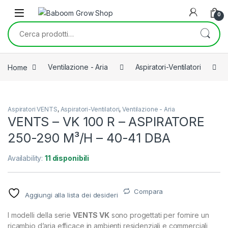
Skip to navigation
Skip to content
0
Cerca:
Home
Ventilazione - Aria
Aspiratori-Ventilatori
Aspiratori VENTS
,
Aspiratori-Ventilatori
,
Ventilazione - Aria
VENTS – VK 100 R – ASPIRATORE
250-290 M³/H – 40-41 DBA
Availability:
11 disponibili
Compara
Aggiungi alla lista dei desideri
I modelli della serie
VENTS VK
sono progettati per fornire un
ricambio d’aria efficace in ambienti residenziali e commerciali,