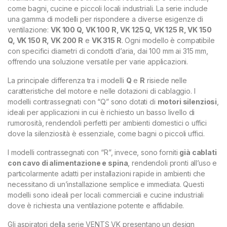
come bagni, cucine e piccoli locali industriali. La serie include
una gamma di modelli per rispondere a diverse esigenze di
ventilazione:
VK 100 Q, VK 100 R, VK 125 Q, VK 125 R, VK 150
Q, VK 150 R, VK 200 R
e
VK 315 R
. Ogni modello è compatibile
con specifici diametri di condotti d’aria, dai 100 mm ai 315 mm,
offrendo una soluzione versatile per varie applicazioni.
La principale differenza tra i modelli
Q
e
R
risiede nelle
caratteristiche del motore e nelle dotazioni di cablaggio. I
modelli contrassegnati con “Q” sono dotati di
motori silenziosi
,
ideali per applicazioni in cui è richiesto un basso livello di
rumorosità, rendendoli perfetti per ambienti domestici o uffici
dove la silenziosità è essenziale, come bagni o piccoli uffici.
I modelli contrassegnati con “R”, invece, sono forniti
già cablati
con cavo di alimentazione e spina
, rendendoli pronti all’uso e
particolarmente adatti per installazioni rapide in ambienti che
necessitano di un’installazione semplice e immediata. Questi
modelli sono ideali per locali commerciali e cucine industriali
dove è richiesta una ventilazione potente e affidabile.
Gli aspiratori della serie VENTS VK presentano un design