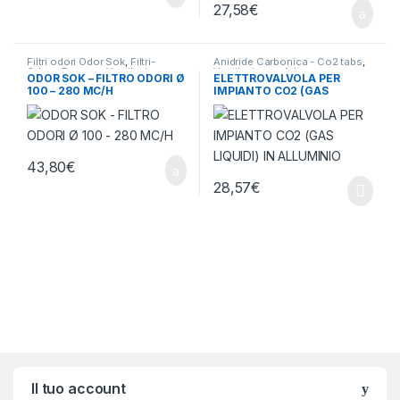
27,58
€
Filtri odori Odor Sok
,
Filtri-
Anidride Carbonica - Co2 tabs
,
Odore-Rumore
,
Ventilazione -
Ventilazione - Aria
ODOR SOK – FILTRO ODORI Ø
ELETTROVALVOLA PER
Aria
100 – 280 MC/H
IMPIANTO CO2 (GAS
LIQUIDI) IN ALLUMINIO
43,80
€
28,57
€
Brands Carousel
Il tuo account