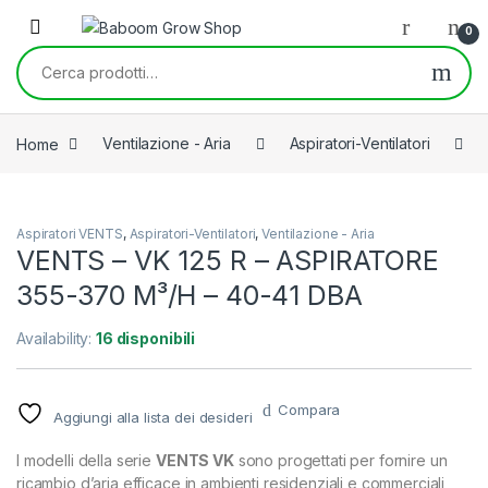
Skip to navigation
Skip to content
0
Cerca:
Home
Ventilazione - Aria
Aspiratori-Ventilatori
Aspiratori VENTS
,
Aspiratori-Ventilatori
,
Ventilazione - Aria
VENTS – VK 125 R – ASPIRATORE
355-370 M³/H – 40-41 DBA
Availability:
16 disponibili
Compara
Aggiungi alla lista dei desideri
I modelli della serie
VENTS VK
sono progettati per fornire un
ricambio d’aria efficace in ambienti residenziali e commerciali,