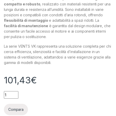
compatto e robusto
, realizzato con materiali resistenti per una
lunga durata e resistenza all’umidità. Sono installabili in varie
posizioni e compatibili con condotti d’aria rotondi, offrendo
flessibilità di montaggio
e adattabilità a spazi ridotti. La
facilità di manutenzione
è garantita dal design modulare, che
consente un facile accesso al motore e ai componenti interni
per pulizia o sostituzione.
La serie VENTS VK rappresenta una soluzione completa per chi
cerca efficienza, silenziosità e facilità d’installazione in un
sistema di ventilazione, adattandosi a varie esigenze grazie alla
gamma di modelli disponibili.
101,43
€
VENTS - VK 125 R - ASPIRATORE 355-370 M³/H - 40-41 DBA qu
Compara