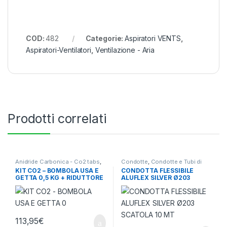
COD:
482
Categorie:
Aspiratori VENTS
,
Aspiratori-Ventilatori
,
Ventilazione - Aria
Prodotti correlati
Anidride Carbonica - Co2 tabs
,
Condotte
,
Condotte e Tubi di
Ventilazione - Aria
Aspirazione
,
Ventilazione - Aria
KIT CO2 – BOMBOLA USA E
CONDOTTA FLESSIBILE
GETTA 0,5 KG + RIDUTTORE
ALUFLEX SILVER Ø203
DI PRESSIONE – NO
SCATOLA 10 MT
ELETTROVALVOLA
113,95
€