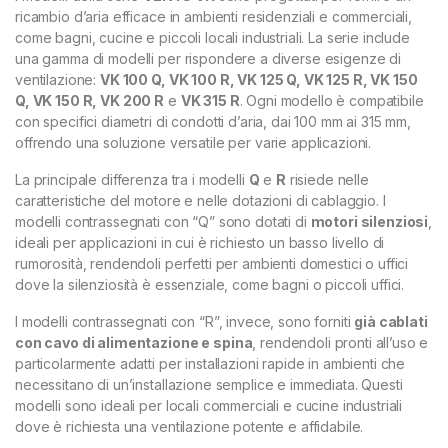
ricambio d’aria efficace in ambienti residenziali e commerciali,
come bagni, cucine e piccoli locali industriali. La serie include
una gamma di modelli per rispondere a diverse esigenze di
ventilazione:
VK 100 Q, VK 100 R, VK 125 Q, VK 125 R, VK 150
Q, VK 150 R, VK 200 R
e
VK 315 R
. Ogni modello è compatibile
con specifici diametri di condotti d’aria, dai 100 mm ai 315 mm,
offrendo una soluzione versatile per varie applicazioni.
La principale differenza tra i modelli
Q
e
R
risiede nelle
caratteristiche del motore e nelle dotazioni di cablaggio. I
modelli contrassegnati con “Q” sono dotati di
motori silenziosi
,
ideali per applicazioni in cui è richiesto un basso livello di
rumorosità, rendendoli perfetti per ambienti domestici o uffici
dove la silenziosità è essenziale, come bagni o piccoli uffici.
I modelli contrassegnati con “R”, invece, sono forniti
già cablati
con cavo di alimentazione e spina
, rendendoli pronti all’uso e
particolarmente adatti per installazioni rapide in ambienti che
necessitano di un’installazione semplice e immediata. Questi
modelli sono ideali per locali commerciali e cucine industriali
dove è richiesta una ventilazione potente e affidabile.