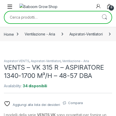
Skip to navigation
Skip to content
0
Cerca:
Home
Ventilazione - Aria
Aspiratori-Ventilatori
Aspiratori VENTS
,
Aspiratori-Ventilatori
,
Ventilazione - Aria
VENTS – VK 315 R – ASPIRATORE
1340-1700 M³/H – 48-57 DBA
Availability:
34 disponibili
Compara
Aggiungi alla lista dei desideri
I modelli della serie
VENTS VK
sono progettati per fornire un