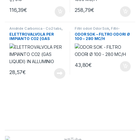
116,39
€
258,79
€
Anidride Carbonica - Co2 tabs
,
Filtri odori Odor Sok
,
Filtri-
Ventilazione - Aria
Odore-Rumore
,
Ventilazione -
ELETTROVALVOLA PER
ODOR SOK – FILTRO ODORI Ø
Aria
IMPIANTO CO2 (GAS
100 – 280 MC/H
LIQUIDI) IN ALLUMINIO
43,80
€
28,57
€
Brands Carousel