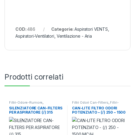
COD:
486
Categorie:
Aspiratori VENTS
,
Aspiratori-Ventilatori
,
Ventilazione - Aria
Prodotti correlati
Filtri-Odore-Rumore
,
Filtri Odori Can-Filters
,
Filtri-
Silenziatori
,
Ventilazione - Aria
Odore-Rumore
,
Ventilazione -
SILENZIATORE CAN-FILTERS
CAN-LITE FILTRO ODORI
Aria
PER ASPIRATORE (/) 315
POTENZIATO – (/) 250 – 1500
MC/H