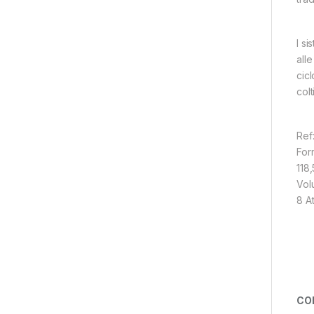
I s
alle
cicl
colt
Ref
For
118
Volu
8 At
CO