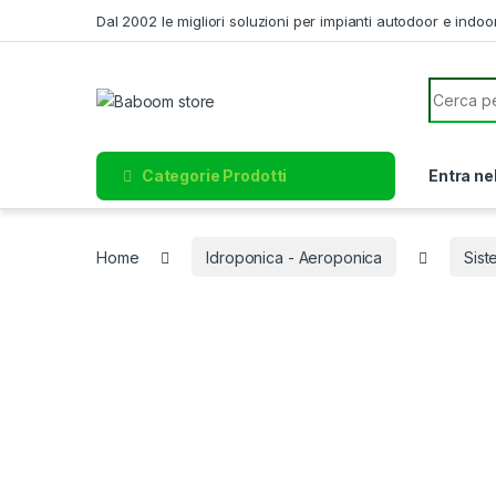
Skip to navigation
Skip to content
Dal 2002 le migliori soluzioni per impianti autodoor e indoo
Search f
Categorie Prodotti
Entra ne
Home
Idroponica - Aeroponica
Sist