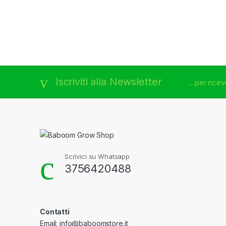
Brands Carousel
Iscriviti alla Newsletter
...per rice
Scrivici su Whatsapp
3756420488
Contatti
Email: info@baboomstore.it