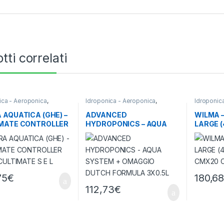
tti correlati
ica - Aeroponica
,
Idroponica - Aeroponica
,
Idroponic
Idroponici
Sistemi Idroponici
Sistemi Id
 AQUATICA (GHE) –
ADVANCED
WILMA 
MATE CONTROLLER
HYDROPONICS – AQUA
LARGE (
 CULTIMATE S E L
SYSTEM + OMAGGIO
CMX20
DUTCH FORMULA 3X0.5L
75
€
180,6
112,73
€