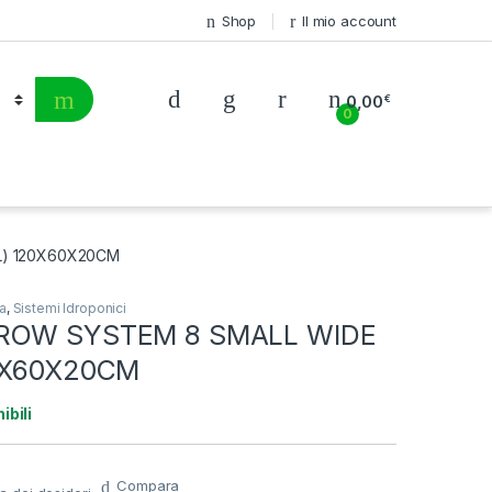
Shop
Il mio account
0,00
€
0
L) 120X60X20CM
a
,
Sistemi Idroponici
GROW SYSTEM 8 SMALL WIDE
20X60X20CM
ibili
Compara