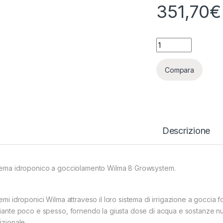
351,70
€
WILMA - GROW SYS
Compara
Descrizione
tema idroponico a gocciolamento Wilma 8 Growsystem.
emi idroponici Wilma attraveso il loro sistema di irrigazione a goccia f
piante poco e spesso, fornendo la giusta dose di acqua e sostanze nutri
izionale.