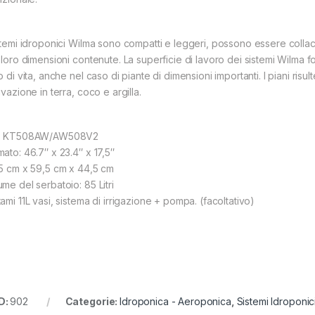
istemi idroponici Wilma sono compatti e leggeri, possono essere collac
 loro dimensioni contenute. La superficie di lavoro dei sistemi Wilma fo
o di vita, anche nel caso di piante di dimensioni importanti. I piani risu
ivazione in terra, coco e argilla.
: KT508AW/AW508V2
mato: 46.7″ x 23.4″ x 17,5″
,5 cm x 59,5 cm x 44,5 cm
me del serbatoio: 85 Litri
ami 11L vasi, sistema di irrigazione + pompa. (facoltativo)
D:
902
Categorie:
Idroponica - Aeroponica
,
Sistemi Idroponic