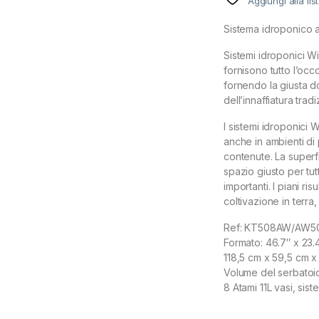
Aggiungi alla lis
Sistema idroponico 
Sistemi idroponici Wi
fornisono tutto l’occ
fornendo la giusta d
dell’innaffiatura tradi
I sistemi idroponici
anche in ambienti di 
contenute. La superfi
spazio giusto per tutt
importanti. I piani ri
coltivazione in terra,
Ref: KT508AW/AW5
Formato: 46.7″ x 23.4
118,5 cm x 59,5 cm x
Volume del serbatoio:
8 Atami 11L vasi, sis