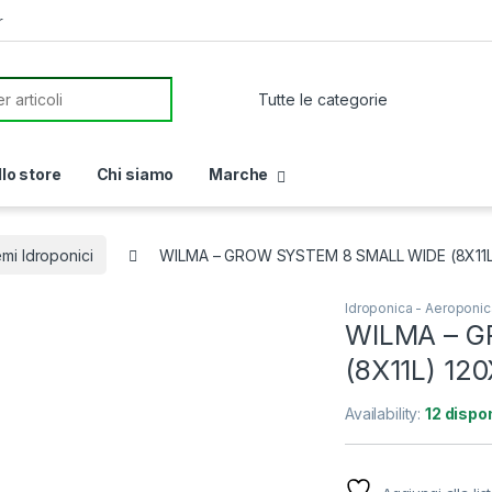
r
or:
llo store
Chi siamo
Marche
emi Idroponici
WILMA – GROW SYSTEM 8 SMALL WIDE (8X11
Idroponica - Aeroponic
WILMA – 
(8X11L) 1
Availability:
12 dispon