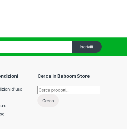
Iscriviti
ondizioni
Cerca in Baboom Store
Cerca:
izioni d'uso
Cerca
curo
sso