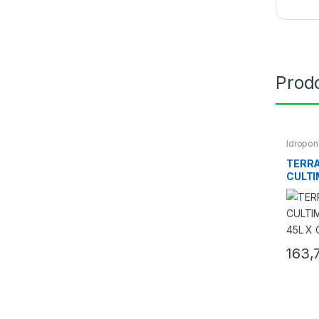
Prodo
Idropon
Sistemi 
TERRA
CULTI
45L X
163,