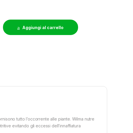
TEM 8 SMALL WIDE (8X11L) 120X60X20CM quantity
Aggiungi al carrello
ornisono tutto l’occorrente alle piante. Wilma nutre
tive evitando gli eccessi dell’innaffiatura