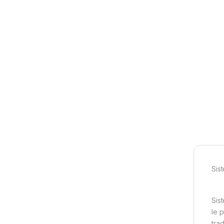
Sis
Sist
le 
trad