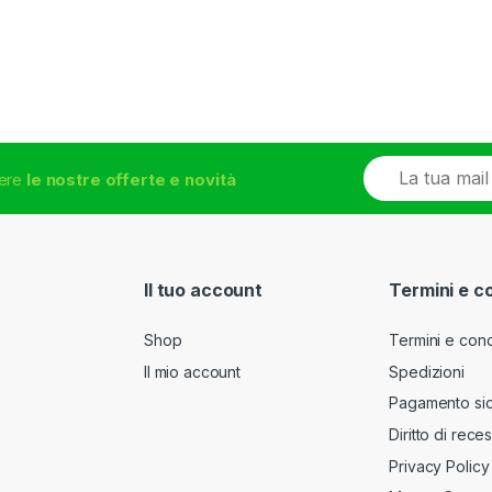
E
vere
le nostre offerte e novità
m
a
i
l
*
Il tuo account
Termini e c
Shop
Termini e cond
Il mio account
Spedizioni
Pagamento si
Diritto di rece
Privacy Policy