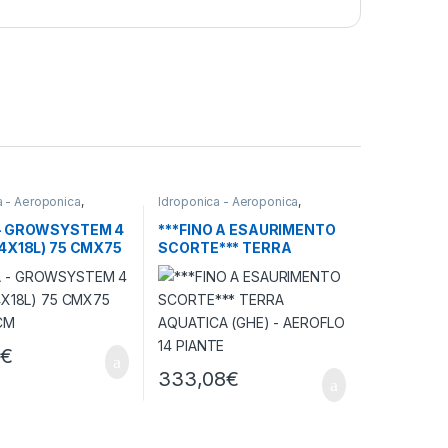
a - Aeroponica
,
Idroponica - Aeroponica
,
roponici
Sistemi Aeroponici
– GROWSYSTEM 4
***FINO A ESAURIMENTO
4X18L) 75 CMX75
SCORTE*** TERRA
 CM
AQUATICA (GHE) –
AEROFLO 14 PIANTE
8
€
333,08
€