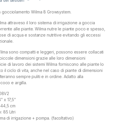
ta dei desideri
a gocciolamento Wilma 8 Growsystem.
lma attraveso il loro sistema di irrigazione a goccia
orrente alle piante. Wilma nutre le piante poco e spesso,
ose di acqua e sostanze nutritive evitando gli eccessi
zionale.
 Wilma sono compatti e leggeri, possono essere collacati
piccole dimensioni grazie alle loro dimensioni
cie di lavoro dei sistemi Wilma forniscono alle piante lo
o il ciclo di vita, anche nel caso di piante di dimensioni
sulteranno sempre puliti e in ordine. Adatto alla
 coco e argilla.
08V2
″ x 17,5″
 44,5 cm
 85 Litri
tema di irrigazione + pompa. (facoltativo)