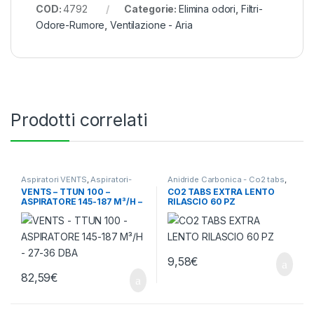
COD:
4792
Categorie:
Elimina odori
,
Filtri-
Odore-Rumore
,
Ventilazione - Aria
Prodotti correlati
Aspiratori VENTS
,
Aspiratori-
Anidride Carbonica - Co2 tabs
,
Ventilatori
,
Ventilazione - Aria
Ventilazione - Aria
VENTS – TTUN 100 –
CO2 TABS EXTRA LENTO
ASPIRATORE 145-187 M³/H –
RILASCIO 60 PZ
27-36 DBA
9,58
€
82,59
€