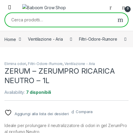
Skip to navigation
Skip to content
0
Cerca:
Home
Ventilazione - Aria
Filtri-Odore-Rumore
Elimina odori
,
Filtri-Odore-Rumore
,
Ventilazione - Aria
ZERUM – ZERUMPRO RICARICA
NEUTRO – 1L
Availability:
7 disponibili
Compara
Aggiungi alla lista dei desideri
Ideale per prolungare il neutralizzatore di odori in gel ZerumPro
al profumo Neutro