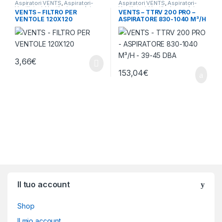
Aspiratori VENTS
,
Aspiratori-
Aspiratori VENTS
,
Aspiratori-
Ventilatori
,
Ventilazione - Aria
Ventilatori
,
Ventilazione - Aria
VENTS – FILTRO PER
VENTS – TTRV 200 PRO –
VENTOLE 120X120
ASPIRATORE 830-1040 M³/H
– 39-45 DBA
3,66
€
153,04
€
Brands Carousel
Il tuo account
Shop
Il mio account