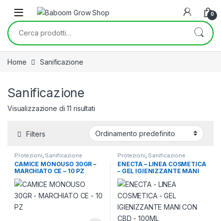
Skip to navigation
Skip to content
0
Cerca:
Home
Sanificazione
Sanificazione
Visualizzazione di 11 risultati
Filters
Protezioni
,
Sanificazione
Protezioni
,
Sanificazione
CAMICE MONOUSO 30GR –
ENECTA – LINEA COSMETICA
MARCHIATO CE – 10 PZ
– GEL IGIENIZZANTE MANI
CON CBD – 100ML