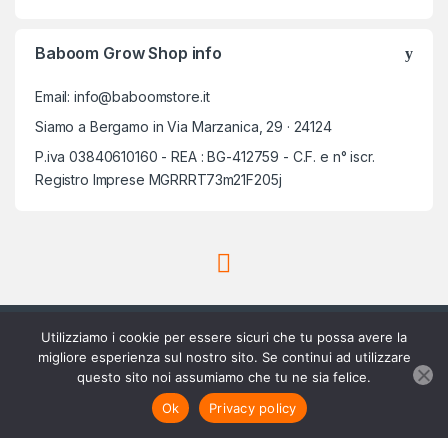
Baboom Grow Shop info
Email: info@baboomstore.it
Siamo a Bergamo in Via Marzanica, 29 · 24124
P.iva 03840610160 - REA : BG-412759 - C.F. e n° iscr.
Registro Imprese MGRRRT73m21F205j
Utilizziamo i cookie per essere sicuri che tu possa avere la
migliore esperienza sul nostro sito. Se continui ad utilizzare
questo sito noi assumiamo che tu ne sia felice.
Scrivici su Whatsapp
3756420488
Aggiungi al carrello
Ok
Privacy policy