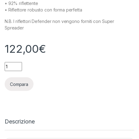
• 92% riflettente
• Riflettore robusto con forma perfetta
N.B. I riflettori Defender non vengono forniti con Super
Spreader
122,00
€
ADJUST-A-WINGS - DEFENDER LARGE - SPREADER NON INCL
Compara
Descrizione