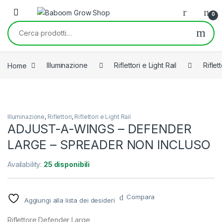
Skip to navigation
Skip to content
0
Cerca:
Home
Illuminazione
Riflettori e Light Rail
Riflett
Illuminazione
,
Riflettori
,
Riflettori e Light Rail
ADJUST-A-WINGS – DEFENDER
LARGE – SPREADER NON INCLUSO
Availability:
25 disponibili
Compara
Aggiungi alla lista dei desideri
Riflettore Defender Large