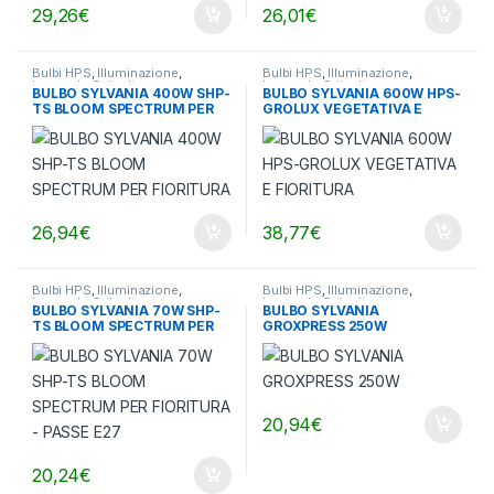
29,26
€
26,01
€
Bulbi HPS
,
Illuminazione
,
Bulbi HPS
,
Illuminazione
,
Lampade Orticultura
Lampade Orticultura
BULBO SYLVANIA 400W SHP-
BULBO SYLVANIA 600W HPS-
TS BLOOM SPECTRUM PER
GROLUX VEGETATIVA E
FIORITURA
FIORITURA
26,94
€
38,77
€
Bulbi HPS
,
Illuminazione
,
Bulbi HPS
,
Illuminazione
,
Lampade Orticultura
Lampade Orticultura
BULBO SYLVANIA 70W SHP-
BULBO SYLVANIA
TS BLOOM SPECTRUM PER
GROXPRESS 250W
FIORITURA – PASSE E27
20,94
€
20,24
€