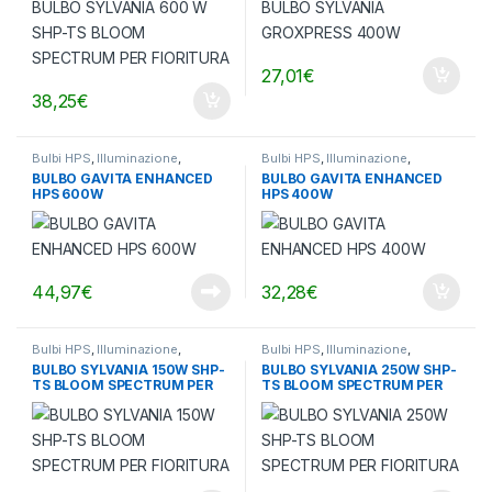
27,01
€
38,25
€
Bulbi HPS
,
Illuminazione
,
Bulbi HPS
,
Illuminazione
,
Lampade Orticultura
Lampade Orticultura
BULBO GAVITA ENHANCED
BULBO GAVITA ENHANCED
HPS 600W
HPS 400W
44,97
€
32,28
€
Bulbi HPS
,
Illuminazione
,
Bulbi HPS
,
Illuminazione
,
Lampade Orticultura
Lampade Orticultura
BULBO SYLVANIA 150W SHP-
BULBO SYLVANIA 250W SHP-
TS BLOOM SPECTRUM PER
TS BLOOM SPECTRUM PER
FIORITURA
FIORITURA