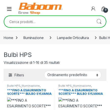
Skip to navigation
Skip to content
0
Cerca:
Home
Illuminazione
Lampade Orticultura
Bulbi 
Bulbi HPS
Visualizzazione di 1-16 di 35 risultati
Filters
Bulbi HPS
,
Illuminazione
,
Bulbi HPS
,
Illuminazione
,
Lampade Orticultura
Lampade Orticultura
***FINO A ESAURIMENTO
***FINO A ESAURIMENTO
SCORTE*** BULBO SYLVANIA
SCORTE*** BULBO SYLVANIA
600 W SHP-TS BLOOM
GROXPRESS 400W
SPECTRUM PER FIORITURA