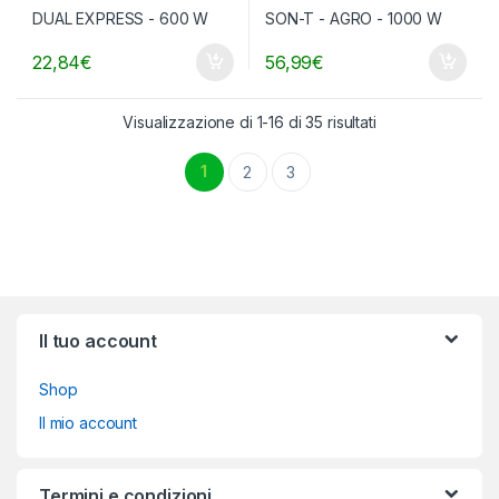
22,84
€
56,99
€
Visualizzazione di 1-16 di 35 risultati
1
2
3
Brands Carousel
Il tuo account
Shop
Il mio account
Termini e condizioni