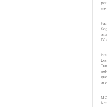
per 
merc
Faci
Segu
acq
EC 
In t
L’us
Tut
nell
que
asso
MI
Not