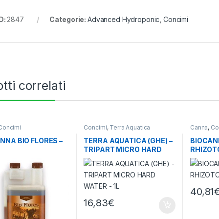
D:
2847
Categorie:
Advanced Hydroponic
,
Concimi
tti correlati
Concimi
Concimi
,
Terra Aquatica
Canna
,
Co
NNA BIO FLORES –
TERRA AQUATICA (GHE) –
BIOCAN
TRIPART MICRO HARD
RHIZOTO
WATER – 1L
40,81
16,83
€