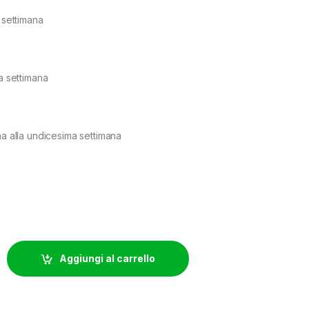
a settimana
ta settimana
na alla undicesima settimana
NICS - DUTCH FORMULA MICRO - 10L quantity
Aggiungi al carrello