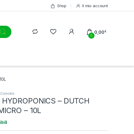
Shop
Il mio account
0,00
€
0
10L
,
Concimi
 HYDROPONICS – DUTCH
ICRO – 10L
bili