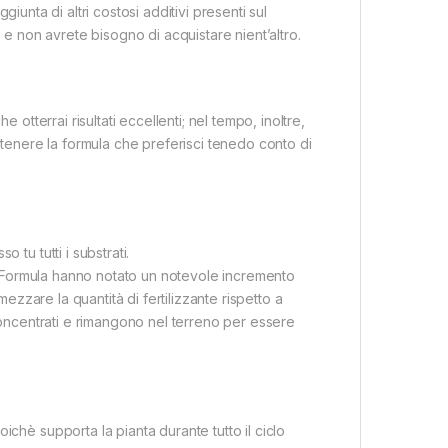
aggiunta di altri costosi additivi presenti sul
o e non avrete bisogno di acquistare nient’altro.
 otterrai risultati eccellenti; nel tempo, inoltre,
ottenere la formula che preferisci tenedo conto di
 tu tutti i substrati.
tch Formula hanno notato un notevole incremento
mezzare la quantità di fertilizzante rispetto a
 concentrati e rimangono nel terreno per essere
ichè supporta la pianta durante tutto il ciclo