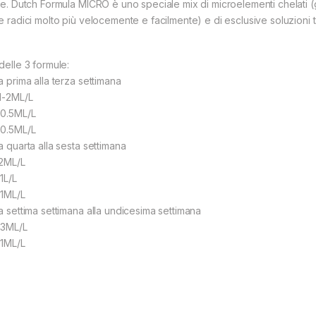
ale. Dutch Formula MICRO è uno speciale mix di microelementi chelati (
le radici molto più velocemente e facilmente) e di esclusive soluzioni
delle 3 formule:
a prima alla terza settimana
 1-2ML/L
 0.5ML/L
 0.5ML/L
a quarta alla sesta settimana
 2ML/L
1L/L
 1ML/L
la settima settimana alla undicesima settimana
 3ML/L
 1ML/L