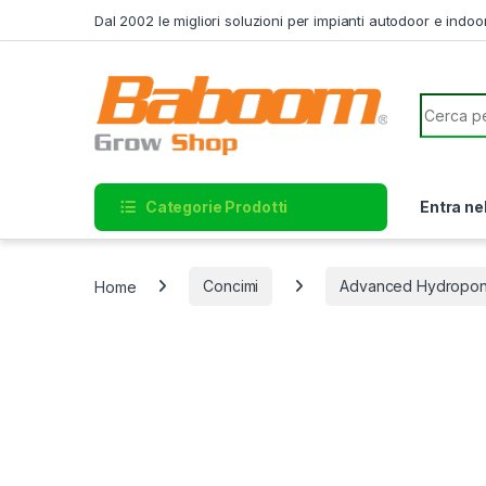
Skip to navigation
Skip to content
Dal 2002 le migliori soluzioni per impianti autodoor e indoo
Search f
Categorie Prodotti
Entra ne
Home
Concimi
Advanced Hydropon