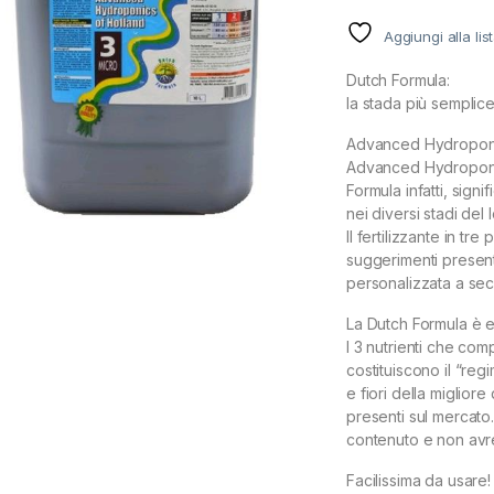
Aggiungi alla lis
Dutch Formula:
la stada più semplice p
Advanced Hydroponic
Advanced Hydroponic
Formula infatti, signi
nei diversi stadi del l
Il fertilizzante in t
suggerimenti present
personalizzata a sec
La Dutch Formula è e
I 3 nutrienti che c
costituiscono il “regi
e fiori della migliore 
presenti sul mercato.
contenuto e non avre
Facilissima da usare!