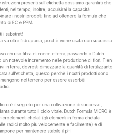
struzioni presenti sull’etichetta possiamo garantirti che
llenti; nel tempo, inoltre, acquisirai la capacità
nare i nostri prodotti fino ad ottenere la formula che
nto di EC e PPM.
ti i substrati!
la va oltre l’idroponia, poichè viene usata con successo
ncluso chi usa fibra di cocco e terra, passando a Dutch
 un notevole incremento nelle produzione di fiori. Tieni
vi in terra, dovresti dimezzare la quantità di fertilizzante
cata sull’etichetta, questo perchè i nostri prodotti sono
rimangono nel terreno per essere assorbiti
adici.
icro è il segreto per una coltivazione di successo,
anta durante tutto il ciclo vitale. Dutch Formula MICRO è
icroelementi chelati (gli elementi in forma chelata
lle radici molto più velocemente e facilmente) e di
tampone per mantenere stabile il pH.