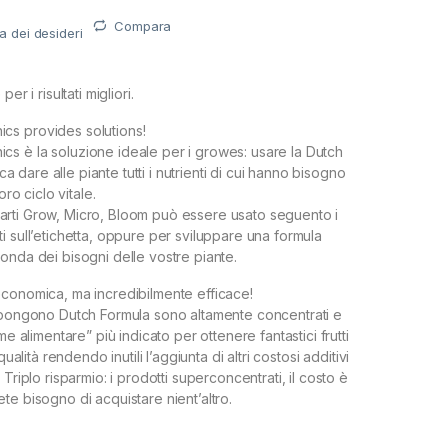
Compara
ta dei desideri
er i risultati migliori.
s provides solutions!
s è la soluzione ideale per i growes: usare la Dutch
fica dare alle piante tutti i nutrienti di cui hanno bisogno
oro ciclo vitale.
re parti Grow, Micro, Bloom può essere usato seguento i
i sull’etichetta, oppure per sviluppare una formula
onda dei bisogni delle vostre piante.
conomica, ma incredibilmente efficace!
ompongono Dutch Formula sono altamente concentrati e
me alimentare” più indicato per ottenere fantastici frutti
qualità rendendo inutili l’aggiunta di altri costosi additivi
 Triplo risparmio: i prodotti superconcentrati, il costo è
te bisogno di acquistare nient’altro.