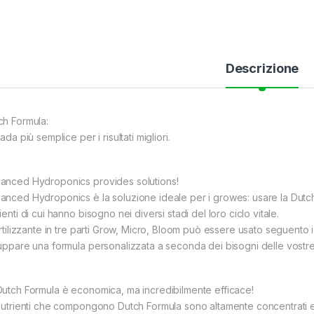
Descrizione
ch Formula:
tada più semplice per i risultati migliori.
anced Hydroponics provides solutions!
nced Hydroponics è la soluzione ideale per i growes: usare la Dutch For
ienti di cui hanno bisogno nei diversi stadi del loro ciclo vitale.
fertilizzante in tre parti Grow, Micro, Bloom può essere usato seguento 
luppare una formula personalizzata a seconda dei bisogni delle vostre
Dutch Formula è economica, ma incredibilmente efficace!
 nutrienti che compongono Dutch Formula sono altamente concentrati e 