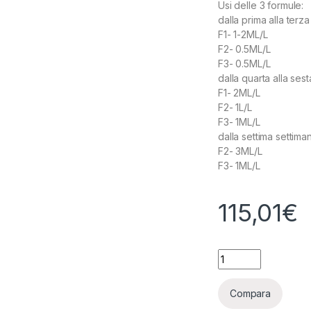
Usi delle 3 formule:
dalla prima alla terz
F1- 1-2ML/L
F2- 0.5ML/L
F3- 0.5ML/L
dalla quarta alla ses
F1- 2ML/L
F2- 1L/L
F3- 1ML/L
dalla settima settima
F2- 3ML/L
F3- 1ML/L
115,01
€
ADVANCED HYDROPO
Compara