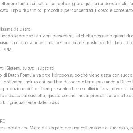
ottenere fantastici frutti e fiori della migliore qualità rendendo inutili l’
ato. Triplo risparmio: i prodotti superconcentrati, il costo è contenut
lissima da usare!
endo le precise istruzioni presenti sull’etichetta possiamo garantirti che
uisirai la capacità necessaria per combinare i nostri prodotti fino ad 
e PPM.
utti i Sistemi, su tutti i substrati!
o di Dutch Formula va oltre l’idroponia, poichè viene usata con successo
ti i coltivatori, incluso chi usa fibra di cocco e terra, passando a Du
e produzione di fiori. Tieni presente che se coltivi in terra, dovresti di
lla indicata sull’etichetta, questo perchè i nostri prodotti sono molto
rbiti gradualmente dalle radici.
CRO
erai presto che Micro è il segreto per una coltivazione di successo, po