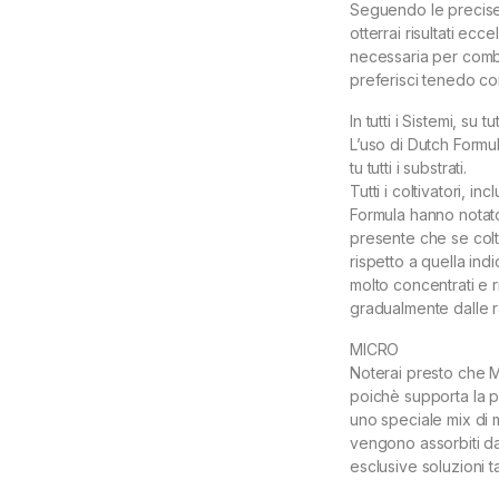
Seguendo le precise i
otterrai risultati ecce
necessaria per combi
preferisci tenedo co
In tutti i Sistemi, su tut
L’uso di Dutch Formu
tu tutti i substrati.
Tutti i coltivatori, i
Formula hanno notato
presente che se colti
rispetto a quella indi
molto concentrati e 
gradualmente dalle r
MICRO
Noterai presto che M
poichè supporta la pi
uno speciale mix di m
vengono assorbiti da
esclusive soluzioni 