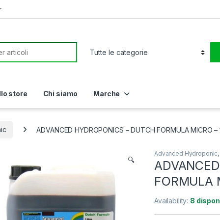
r
or:
llo store
Chi siamo
Marche
ic
ADVANCED HYDROPONICS – DUTCH FORMULA MICRO – 
Advanced Hydroponic
🔍
ADVANCED
FORMULA M
Availability:
8 disponi