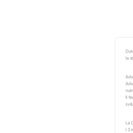
Dut
la s
Adv
Adva
nutr
Il 
svi
La 
I 3