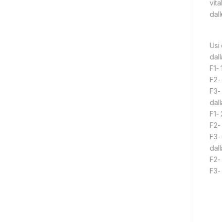
vit
dal
Usi 
dall
F1-
F2-
F3-
dall
F1-
F2- 
F3-
dal
F2-
F3-