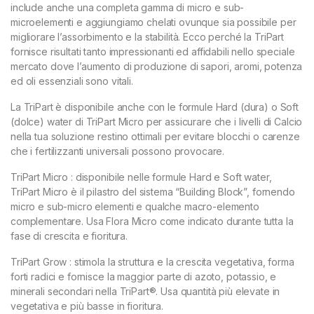
include anche una completa gamma di micro e sub-
microelementi e aggiungiamo chelati ovunque sia possibile per
migliorare l’assorbimento e la stabilità. Ecco perché la TriPart
fornisce risultati tanto impressionanti ed affidabili nello speciale
mercato dove l’aumento di produzione di sapori, aromi, potenza
ed oli essenziali sono vitali.
La TriPart è disponibile anche con le formule Hard (dura) o Soft
(dolce) water di TriPart Micro per assicurare che i livelli di Calcio
nella tua soluzione restino ottimali per evitare blocchi o carenze
che i fertilizzanti universali possono provocare.
TriPart Micro : disponibile nelle formule Hard e Soft water,
TriPart Micro è il pilastro del sistema “Building Block”, fornendo
micro e sub-micro elementi e qualche macro-elemento
complementare. Usa Flora Micro come indicato durante tutta la
fase di crescita e fioritura.
TriPart Grow : stimola la struttura e la crescita vegetativa, forma
forti radici e fornisce la maggior parte di azoto, potassio, e
minerali secondari nella TriPart®. Usa quantità più elevate in
vegetativa e più basse in fioritura.