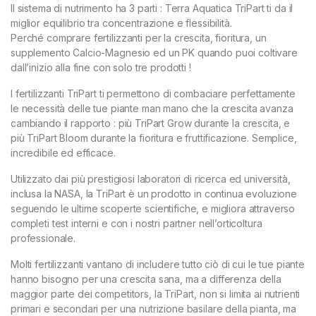
Il sistema di nutrimento ha 3 parti : Terra Aquatica TriPart ti da il
miglior equilibrio tra concentrazione e flessibilità.
Perché comprare fertilizzanti per la crescita, fioritura, un
supplemento Calcio-Magnesio ed un PK quando puoi coltivare
dall’inizio alla fine con solo tre prodotti !
I fertilizzanti TriPart ti permettono di combaciare perfettamente
le necessità delle tue piante man mano che la crescita avanza
cambiando il rapporto : più TriPart Grow durante la crescita, e
più TriPart Bloom durante la fioritura e fruttificazione. Semplice,
incredibile ed efficace.
Utilizzato dai più prestigiosi laboratori di ricerca ed università,
inclusa la NASA, la TriPart è un prodotto in continua evoluzione
seguendo le ultime scoperte scientifiche, e migliora attraverso
completi test interni e con i nostri partner nell’orticoltura
professionale.
Molti fertilizzanti vantano di includere tutto ciò di cui le tue piante
hanno bisogno per una crescita sana, ma a differenza della
maggior parte dei competitors, la TriPart, non si limita ai nutrienti
primari e secondari per una nutrizione basilare della pianta, ma