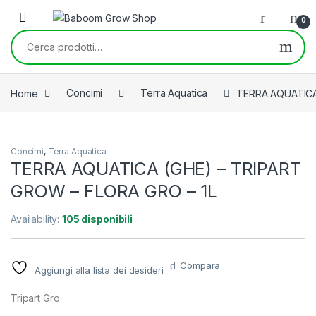
Skip to navigation
Skip to content
0
Cerca:
Home
Concimi
Terra Aquatica
TERRA AQUATICA
Concimi
,
Terra Aquatica
TERRA AQUATICA (GHE) – TRIPART
GROW – FLORA GRO – 1L
Availability:
105 disponibili
Compara
Aggiungi alla lista dei desideri
Tripart Gro