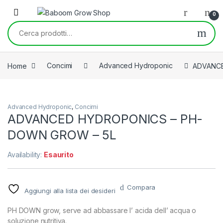
Skip to navigation
Skip to content
0
Cerca:
Home
Concimi
Advanced Hydroponic
ADVANCE
Advanced Hydroponic
,
Concimi
ADVANCED HYDROPONICS – PH-
DOWN GROW – 5L
Availability:
Esaurito
Compara
Aggiungi alla lista dei desideri
PH DOWN grow, serve ad abbassare l’ acida dell’ acqua o
soluzione nutritiva.