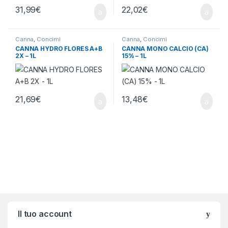
31,99
€
22,02
€
Canna
,
Concimi
Canna
,
Concimi
CANNA HYDRO FLORES A+B
CANNA MONO CALCIO (CA)
2X – 1L
15% – 1L
21,69
€
13,48
€
Brands Carousel
Il tuo account