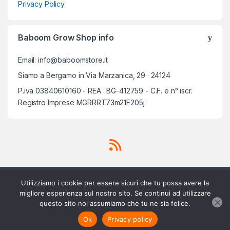
Privacy Policy
Baboom Grow Shop info
Email: info@baboomstore.it
Siamo a Bergamo in Via Marzanica, 29 · 24124
P.iva 03840610160 - REA : BG-412759 - C.F. e n° iscr.
Registro Imprese MGRRRT73m21F205j
Utilizziamo i cookie per essere sicuri che tu possa avere la
migliore esperienza sul nostro sito. Se continui ad utilizzare
questo sito noi assumiamo che tu ne sia felice.
Scrivici su Whatsapp
3756420488
Aggiungi al carrello
Ok
Privacy policy