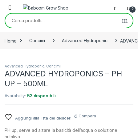
Skip to navigation
Skip to content
0
Cerca:
Home
Concimi
Advanced Hydroponic
ADVANCE
Advanced Hydroponic
,
Concimi
ADVANCED HYDROPONICS – PH
UP – 500ML
Availability:
53 disponibili
Compara
Aggiungi alla lista dei desideri
PH up, serve ad alzare la basicità dell’acqua o soluzione
nutritiva.