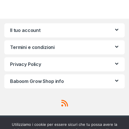
Brands Carousel
Il tuo account
Termini e condizioni
Privacy Policy
Baboom Grow Shop info
Utilizziamo i cookie per essere sicuri che tu possa avere la