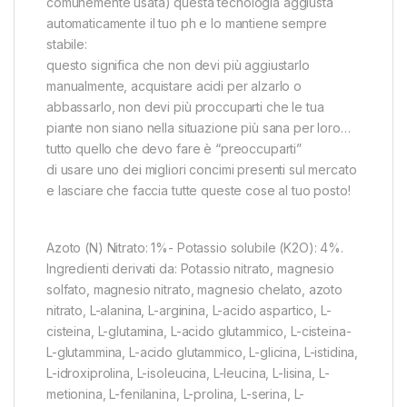
comunemente usata) questa tecnologia aggiusta
automaticamente il tuo ph e lo mantiene sempre
stabile:
questo significa che non devi più aggiustarlo
manualmente, acquistare acidi per alzarlo o
abbassarlo, non devi più proccuparti che le tua
piante non siano nella situazione più sana per loro…
tutto quello che devo fare è “preoccuparti”
di usare uno dei migliori concimi presenti sul mercato
e lasciare che faccia tutte queste cose al tuo posto!
Azoto (N) Nitrato: 1%- Potassio solubile (K2O): 4%.
Ingredienti derivati da: Potassio nitrato, magnesio
solfato, magnesio nitrato, magnesio chelato, azoto
nitrato, L-alanina, L-arginina, L-acido aspartico, L-
cisteina, L-glutamina, L-acido glutammico, L-cisteina-
L-glutammina, L-acido glutammico, L-glicina, L-istidina,
L-idroxiprolina, L-isoleucina, L-leucina, L-lisina, L-
metionina, L-fenilanina, L-prolina, L-serina, L-