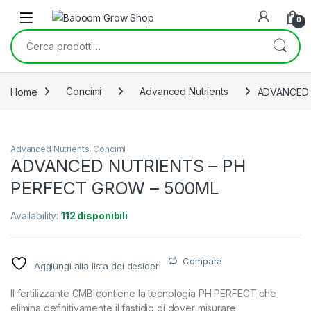
Skip to navigation
Skip to content
0
Cerca:
Home
Concimi
Advanced Nutrients
ADVANCED 
Advanced Nutrients
,
Concimi
ADVANCED NUTRIENTS – PH
PERFECT GROW – 500ML
Availability:
112 disponibili
Compara
Aggiungi alla lista dei desideri
ll fertilizzante GMB contiene la tecnologia PH PERFECT che
elimina definitivamente il fastidio di dover misurare