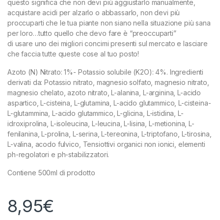
questo significa che non devi più aggiustarlo manualmente,
acquistare acidi per alzarlo o abbassarlo, non devi più
proccuparti che le tua piante non siano nella situazione più sana
per loro…tutto quello che devo fare è “preoccuparti”
di usare uno dei migliori concimi presenti sul mercato e lasciare
che faccia tutte queste cose al tuo posto!
Azoto (N) Nitrato: 1%- Potassio solubile (K2O): 4%. Ingredienti
derivati da: Potassio nitrato, magnesio solfato, magnesio nitrato,
magnesio chelato, azoto nitrato, L-alanina, L-arginina, L-acido
aspartico, L-cisteina, L-glutamina, L-acido glutammico, L-cisteina-
L-glutammina, L-acido glutammico, L-glicina, L-istidina, L-
idroxiprolina, L-isoleucina, L-leucina, L-lisina, L-metionina, L-
fenilanina, L-prolina, L-serina, L-tereonina, L-triptofano, L-tirosina,
L-valina, acodo fulvico, Tensiottivi organici non ionici, elementi
ph-regolatori e ph-stabilizzatori.
Contiene 500ml di prodotto
8,95
€