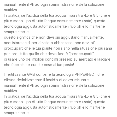
manualmente il Ph ad ogni somministrazione della soluzione
nutritiva.
In pratica, se l’acidità della tua acqua misura tra 4.5 e 8.5 (che è
più o meno il ph di tutta l’acqua comunemente usata) questa
tecnologia aggiusta automaticamente il tuo ph e lo mantiene
sempre stabile:
questo significa che non devi più aggiustarlo manualmente,
acquistare acidi per alzarlo o abbassarlo, non devi più
proccuparti che le tua piante non siano nella situazione più sana
per loro…tutto quello che devo fare è “preoccuparti”
di usare uno dei migliori concimi presenti sul mercato e lasciare
che faccia tutte queste cose al tuo posto!
ll fertilizzante GMB contiene la tecnologia PH PERFECT che
elimina definitivamente il fastidio di dover misurare
manualmente il Ph ad ogni somministrazione della soluzione
nutritiva.
In pratica, se l’acidità della tua acqua misura tra 4.5 e 8.5 (che è
più o meno il ph di tutta l’acqua comunemente usata) questa
tecnologia aggiusta automaticamente il tuo ph e lo mantiene
sempre stabile: