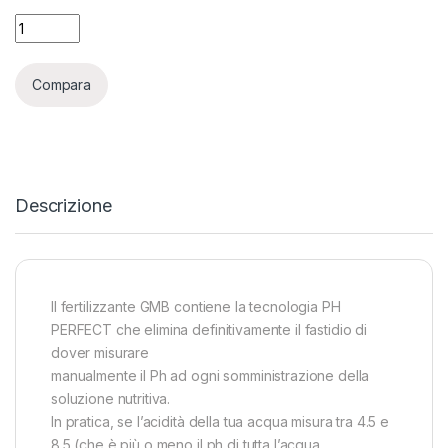
ADVANCED NUTRIENTS - PH PERFECT GROW - 500ML quanti
Compara
Descrizione
ll fertilizzante GMB contiene la tecnologia PH
PERFECT che elimina definitivamente il fastidio di
dover misurare
manualmente il Ph ad ogni somministrazione della
soluzione nutritiva.
In pratica, se l’acidità della tua acqua misura tra 4.5 e
8.5 (che è più o meno il ph di tutta l’acqua