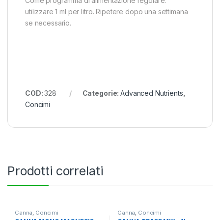
Come programma di alimentazione regolare:
utilizzare 1 ml per litro. Ripetere dopo una settimana
se necessario.
COD:
328
Categorie:
Advanced Nutrients
,
Concimi
Prodotti correlati
Canna
,
Concimi
Canna
,
Concimi