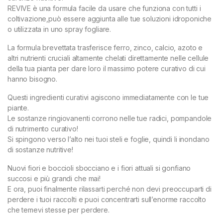
REVIVE è una formula facile da usare che funziona con tutti i
coltivazione,può essere aggiunta alle tue soluzioni idroponiche
o utilizzata in uno spray fogliare.
La formula brevettata trasferisce ferro, zinco, calcio, azoto e
altri nutrienti cruciali altamente chelati direttamente nelle cellule
della tua pianta per dare loro il massimo potere curativo di cui
hanno bisogno.
Questi ingredienti curativi agiscono immediatamente con le tue
piante.
Le sostanze ringiovanenti corrono nelle tue radici, pompandole
di nutrimento curativo!
Si spingono verso l’alto nei tuoi steli e foglie, quindi li inondano
di sostanze nutritive!
Nuovi fiori e boccioli sbocciano e i fiori attuali si gonfiano
succosi e più grandi che mai!
E ora, puoi finalmente rilassarti perché non devi preoccuparti di
perdere i tuoi raccolti e puoi concentrarti sull’enorme raccolto
che temevi stesse per perdere.