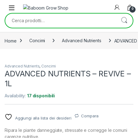
Skip to navigation
Skip to content
0
Cerca:
Home
Concimi
Advanced Nutrients
ADVANCED N
Advanced Nutrients
,
Concimi
ADVANCED NUTRIENTS – REVIVE –
1L
Availability:
17 disponibili
Compara
Aggiungi alla lista dei desideri
Ripara le piante danneggiate, stressate e corregge le comuni
carenze nutritive.