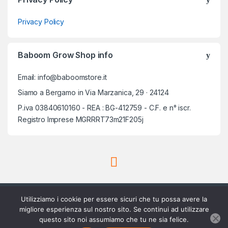
Privacy Policy
Baboom Grow Shop info
Email: info@baboomstore.it
Siamo a Bergamo in Via Marzanica, 29 · 24124
P.iva 03840610160 - REA : BG-412759 - C.F. e n° iscr.
Registro Imprese MGRRRT73m21F205j
Utilizziamo i cookie per essere sicuri che tu possa avere la
migliore esperienza sul nostro sito. Se continui ad utilizzare
questo sito noi assumiamo che tu ne sia felice.
Scrivici su Whatsapp