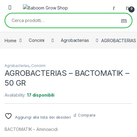
Skip to navigation
Skip to content
0
Cerca:
Home
Concimi
Agrobacterias
AGROBACTERIAS 
Agrobacterias
,
Concimi
AGROBACTERIAS – BACTOMATIK –
50 GR
Availability:
17 disponibili
Compara
Aggiungi alla lista dei desideri
BACTOMATIK – Aminoacidi