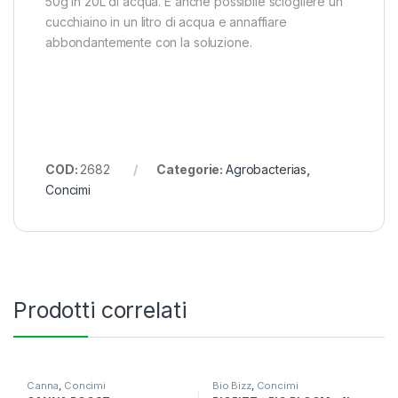
50g in 20L di acqua. É anche possibile sciogliere un
cucchiaino in un litro di acqua e annaffiare
abbondantemente con la soluzione.
COD:
2682
Categorie:
Agrobacterias
,
Concimi
Prodotti correlati
Canna
,
Concimi
Bio Bizz
,
Concimi