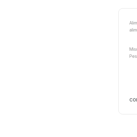
Ali
ali
Mis
Pes
CO