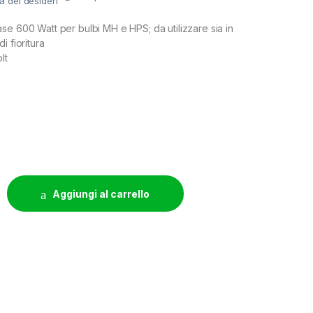
ta dei desideri
se 600 Watt per bulbi MH e HPS; da utilizzare sia in
i fioritura
lt
NTATORE HC 600 W HPS/MH - MADE IN ITALY HARD CASE quant
Aggiungi al carrello