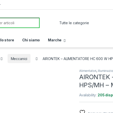
r
or:
llo store
Chi siamo
Marche
Meccanici
AIRONTEK – ALIMENTATORE HC 600 W HP
Alimentatori
,
Illuminazi
AIRONTEK 
HPS/MH – 
Availability:
205 disp