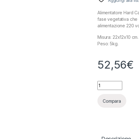
Aggiungi alla lis
Alimentatore Hard Ca
fase vegetativa che d
alimentazione 220 vo
Misura: 22x12x10 cm.
Peso: 5kg.
52,56
€
AIRONTEK - ALIME
Compara
Descrizione