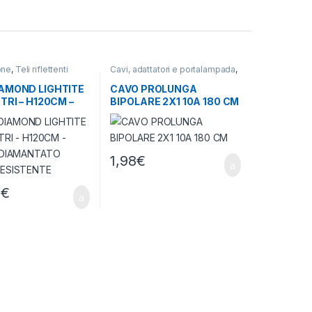
one
,
Teli riflettenti
Cavi, adattatori e portalampada
,
Illuminazione
IAMOND LIGHTITE
CAVO PROLUNGA
ETRI – H120CM –
BIPOLARE 2X1 10A 180 CM
– DIAMANTATO
RESISTENTE
1,98
€
5
€