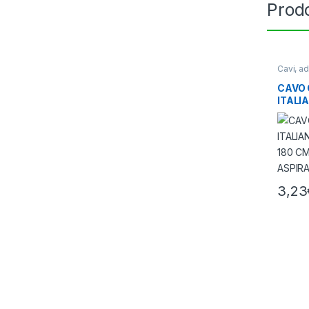
Prodo
Cavi, a
Illumin
CAVO 
ITALI
10A 1
ASPIR
3,23