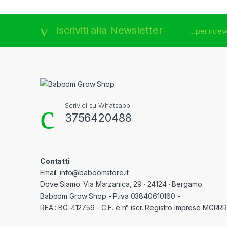
Brands Carousel
Iscriviti alla Newsletter
...per rice
Scrivici su Whatsapp
3756420488
Contatti
Email: info@baboomstore.it
Dove Siamo: Via Marzanica, 29 · 24124 · Bergamo
Baboom Grow Shop - P.iva 03840610160 -
REA : BG-412759 - C.F. e n° iscr. Registro Imprese MGR