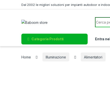
Skip to navigation
Skip to content
Dal 2002 le migliori soluzioni per impianti autodoor e indoo
Search f
Categorie Prodotti
Entra ne
Home
Illuminazione
Alimentatori