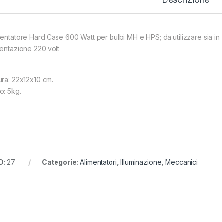
mentatore Hard Case 600 Watt per bulbi MH e HPS; da utilizzare sia in f
mentazione 220 volt
ura: 22x12x10 cm.
o: 5kg.
D:
27
Categorie:
Alimentatori
,
Illuminazione
,
Meccanici