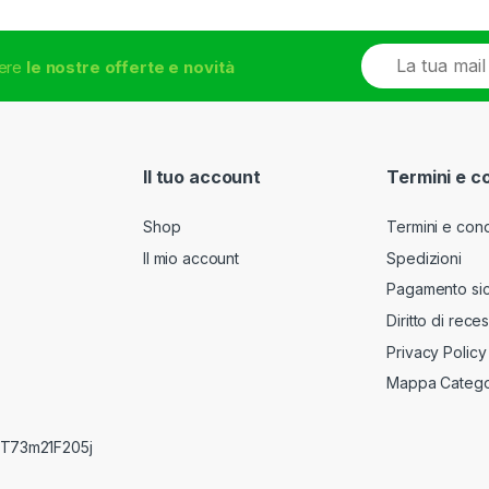
E
vere
le nostre offerte e novità
m
a
i
l
*
Il tuo account
Termini e c
Shop
Termini e cond
Il mio account
Spedizioni
Pagamento si
Diritto di rece
Privacy Policy
Mappa Catego
RRT73m21F205j