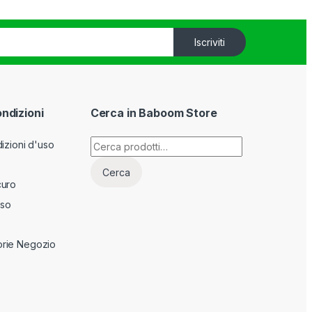
Iscriviti
ondizioni
Cerca in Baboom Store
Cerca:
izioni d'uso
Cerca
curo
sso
rie Negozio