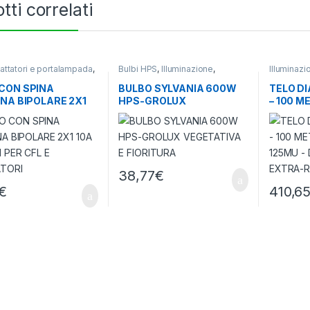
tti correlati
dattatori e portalampada
,
Bulbi HPS
,
Illuminazione
,
Illuminazi
azione
Lampade Orticultura
CON SPINA
BULBO SYLVANIA 600W
TELO D
ANA BIPOLARE 2X1
HPS-GROLUX
– 100 M
80 CM PER CFL E
VEGETATIVA E FIORITURA
125MU 
ATORI
EXTRA-
38,77
€
€
410,6