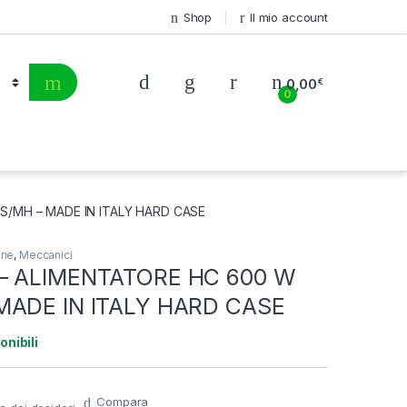
Shop
Il mio account
0,00
€
0
S/MH – MADE IN ITALY HARD CASE
one
,
Meccanici
– ALIMENTATORE HC 600 W
MADE IN ITALY HARD CASE
onibili
Compara