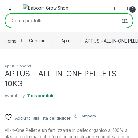
Skip to navigation
Skip to content
0
Cerca:
Home
Concimi
Aptus
APTUS – ALL-IN-ONE PELL
Aptus
,
Concimi
APTUS – ALL-IN-ONE PELLETS –
10KG
Availability:
7 disponibili
Compara
Aggiungi alla lista dei desideri
All-in-One Pellet è un fertilizzante in pellet organico al 100% a
rilascio prolungato che fornisce una nutrizione completa per lo