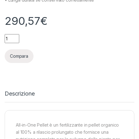
290,57
€
APTUS - ALL-IN-ONE PELLETS - 10KG quantity
Compara
Descrizione
All-in-One Pellet è un fertilizzante in pellet organico
al 100% a rilascio prolungato che fornisce una