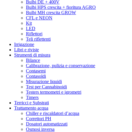
Bulbi DE + 400V
Bulbi HPS crescita + fioritura AGRO
Bulbi MH crescita GROW
CFL e NEON
Kit
LED
Riflettori
Teli riflettenti
Irrigazione
Libri e riviste
Strumenti di misura
Bilance
Calibrazione, pulizia e conservazione
Contasemi
Contasoldi
Misurazione liquidi
Test per Cannabinoidi
Testers termometri e igrometri
Timers
Terricci e Substrati
Trattamento acqua
Chiller e riscaldatori d’acqua
Correttori PH
Dosatori automatizzati
Osmosi inversa