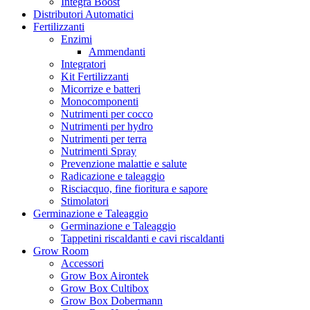
Integra Boost
Distributori Automatici
Fertilizzanti
Enzimi
Ammendanti
Integratori
Kit Fertilizzanti
Micorrize e batteri
Monocomponenti
Nutrimenti per cocco
Nutrimenti per hydro
Nutrimenti per terra
Nutrimenti Spray
Prevenzione malattie e salute
Radicazione e taleaggio
Risciacquo, fine fioritura e sapore
Stimolatori
Germinazione e Taleaggio
Germinazione e Taleaggio
Tappetini riscaldanti e cavi riscaldanti
Grow Room
Accessori
Grow Box Airontek
Grow Box Cultibox
Grow Box Dobermann