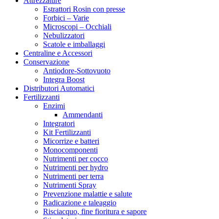
Attrezzature
Estrattori Rosin con presse
Forbici – Varie
Microscopi – Occhiali
Nebulizzatori
Scatole e imballaggi
Centraline e Accessori
Conservazione
Antiodore-Sottovuoto
Integra Boost
Distributori Automatici
Fertilizzanti
Enzimi
Ammendanti
Integratori
Kit Fertilizzanti
Micorrize e batteri
Monocomponenti
Nutrimenti per cocco
Nutrimenti per hydro
Nutrimenti per terra
Nutrimenti Spray
Prevenzione malattie e salute
Radicazione e taleaggio
Risciacquo, fine fioritura e sapore