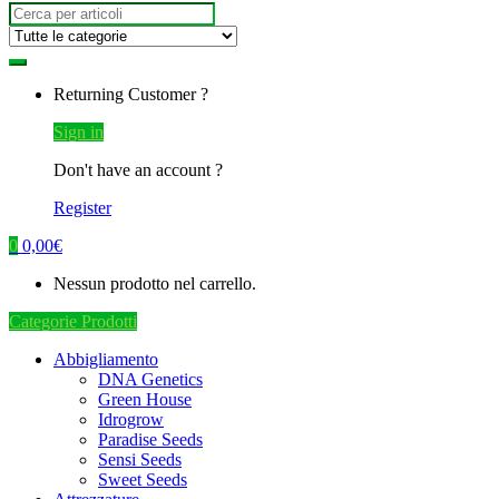
Search
for:
Returning Customer ?
Sign in
Don't have an account ?
Register
0
0,00
€
Nessun prodotto nel carrello.
Categorie Prodotti
Abbigliamento
DNA Genetics
Green House
Idrogrow
Paradise Seeds
Sensi Seeds
Sweet Seeds