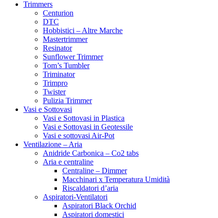
Trimmers
Centurion
DTC
Hobbistici – Altre Marche
Mastertrimmer
Resinator
Sunflower Trimmer
Tom’s Tumbler
Triminator
Trimpro
Twister
Pulizia Trimmer
Vasi e Sottovasi
Vasi e Sottovasi in Plastica
Vasi e Sottovasi in Geotessile
Vasi e sottovasi Air-Pot
Ventilazione – Aria
Anidride Carbonica – Co2 tabs
Aria e centraline
Centraline – Dimmer
Macchinari x Temperatura Umidità
Riscaldatori d’aria
Aspiratori-Ventilatori
Aspiratori Black Orchid
Aspiratori domestici