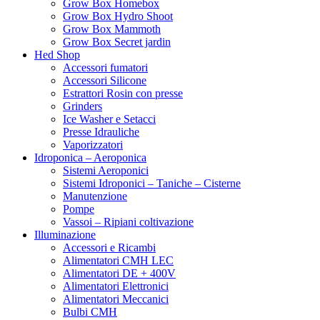
Grow Box Homebox
Grow Box Hydro Shoot
Grow Box Mammoth
Grow Box Secret jardin
Hed Shop
Accessori fumatori
Accessori Silicone
Estrattori Rosin con presse
Grinders
Ice Washer e Setacci
Presse Idrauliche
Vaporizzatori
Idroponica – Aeroponica
Sistemi Aeroponici
Sistemi Idroponici – Taniche – Cisterne
Manutenzione
Pompe
Vassoi – Ripiani coltivazione
Illuminazione
Accessori e Ricambi
Alimentatori CMH LEC
Alimentatori DE + 400V
Alimentatori Elettronici
Alimentatori Meccanici
Bulbi CMH