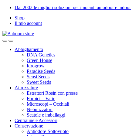
Skip
Skip
Dal 2002 le migliori soluzioni per impianti autodoor e indoor
to
to
Shop
navigation
content
Il mio account
Abbigliamento
DNA Genetics
Green House
Idrogrow
Paradise Seeds
Sensi Seeds
Sweet Seeds
Attrezzature
Estrattori Rosin con presse
Forbici – Varie
Microscopi – Occhiali
Nebulizzatori
Scatole e imballaggi
Centraline e Accessori
Conservazione
Antiodore-Sottovuoto