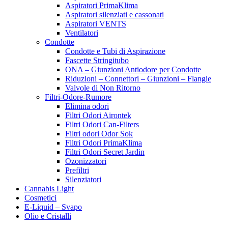
Aspiratori PrimaKlima
Aspiratori silenziati e cassonati
Aspiratori VENTS
Ventilatori
Condotte
Condotte e Tubi di Aspirazione
Fascette Stringitubo
ONA – Giunzioni Antiodore per Condotte
Riduzioni – Connettori – Giunzioni – Flangie
Valvole di Non Ritorno
Filtri-Odore-Rumore
Elimina odori
Filtri Odori Airontek
Filtri Odori Can-Filters
Filtri odori Odor Sok
Filtri Odori PrimaKlima
Filtri Odori Secret Jardin
Ozonizzatori
Prefiltri
Silenziatori
Cannabis Light
Cosmetici
E-Liquid – Svapo
Olio e Cristalli