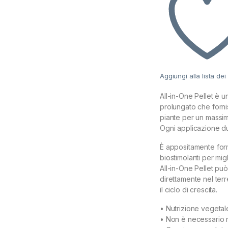
Aggiungi alla lista dei
All-in-One Pellet è un
prolungato che forni
piante per un massim
Ogni applicazione dur
È appositamente form
biostimolanti per mig
All-in-One Pellet può
direttamente nel ter
il ciclo di crescita.
• Nutrizione vegeta
• Non è necessario n