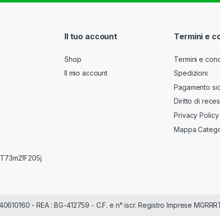
Il tuo account
Termini e c
Shop
Termini e cond
Il mio account
Spedizioni
Pagamento si
Diritto di rece
Privacy Policy
Mappa Catego
RRT73m21F205j
840610160 - REA : BG-412759 - C.F. e n° iscr. Registro Imprese MGRR