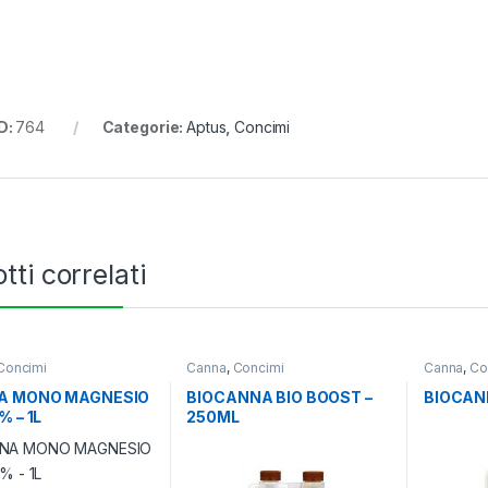
D:
764
Categorie:
Aptus
,
Concimi
tti correlati
Concimi
Canna
,
Concimi
Canna
,
Co
A MONO MAGNESIO
BIOCANNA BIO BOOST –
BIOCANN
% – 1L
250ML