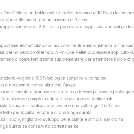
-in-One Pellet è un fertilizzante in pellet organico al 100% a rilascio 
sviluppo delle piante per un massimo di 3 mesi.
i applicazione dura 2-3 mesi e può essere riapplicata per cicli più lun
ppositamente formulato con macronutrienti e micronutrienti, aminoacidi 
nte per un periodo di tempo. All-in-One Pellet può essere applicato du
 terreno o come fertilizzante supplementare per estendere il ciclo di c
utrizione vegetale 100% biologica semplice e completa
on è necessario niente altro che l’acqua
oncime completo granulare mix-in o top dressing a rilascio prolungat
a formulazione completa riduce il fabbisogno di fertilizzanti
acile da usare: l’applicazione avviene una volta ogni 2 o 3 mesi
rfetto per località remote e cicli di lunga durata
uta il suolo, migliora lo sviluppo delle piante e stimola la microlita
unga durata se conservato correttamente