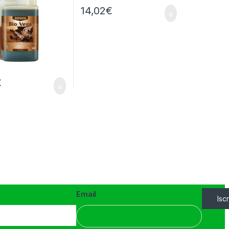
14,02
€
€
Email
Iscr