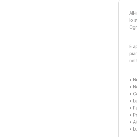
All
lo 
Ogn
È a
pia
nel
• N
• N
• C
• L
• F
• Pe
• Ai
• L