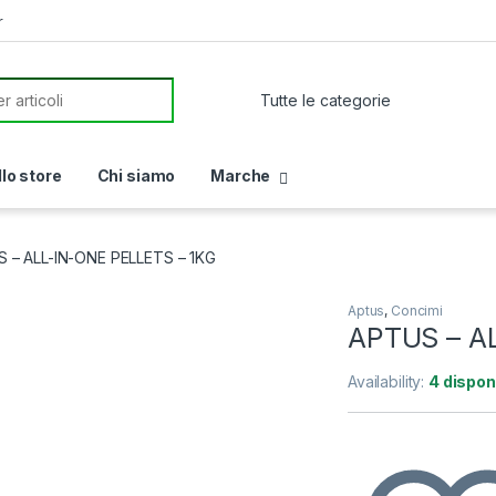
r
or:
llo store
Chi siamo
Marche
 – ALL-IN-ONE PELLETS – 1KG
Aptus
,
Concimi
APTUS – A
Availability:
4 disponi