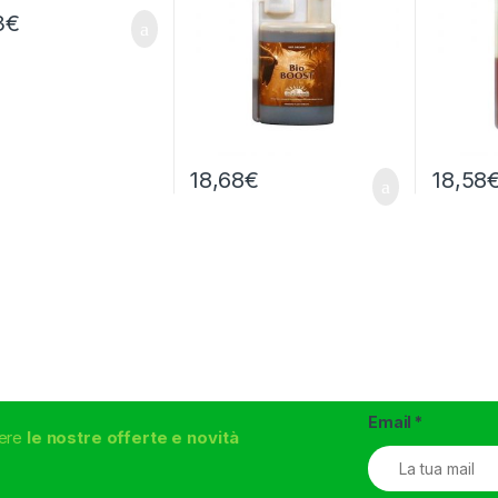
3
€
18,68
€
18,58
Email
*
vere
le nostre offerte e novità