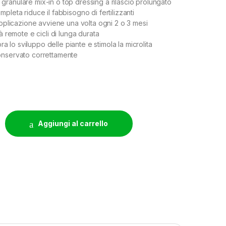
ranulare mix-in o top dressing a rilascio prolungato
pleta riduce il fabbisogno di fertilizzanti
applicazione avviene una volta ogni 2 o 3 mesi
tà remote e cicli di lunga durata
iora lo sviluppo delle piante e stimola la microlita
onservato correttamente
E PELLETS - 1KG quantity
Aggiungi al carrello