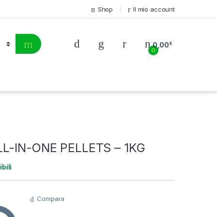
Shop
Il mio account
0,00
€
0
LL-IN-ONE PELLETS – 1KG
bili
Compara