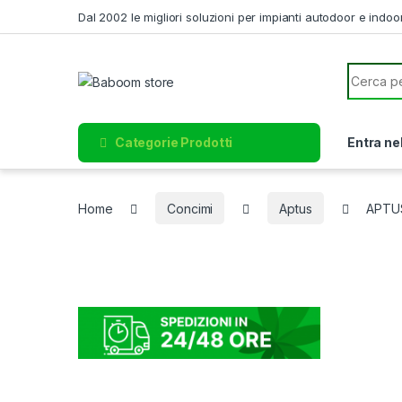
Skip to navigation
Skip to content
Dal 2002 le migliori soluzioni per impianti autodoor e indoo
Search f
Categorie Prodotti
Entra ne
Home
Concimi
Aptus
APTUS