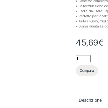
• Concime completo g
• La formulazione com
• Facile da usare: l’
• Perfetto per locali
• Aiuta il suolo, migl
• Lunga durata se c
45,69
€
APTUS - ALL-IN-ON
Compara
Descrizione