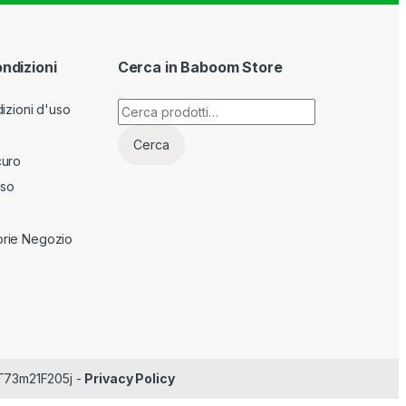
ondizioni
Cerca in Baboom Store
Cerca:
izioni d'uso
Cerca
curo
sso
rie Negozio
RT73m21F205j -
Privacy Policy