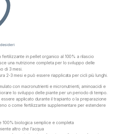
 desideri
 fertilizzante in pellet organico al 100% a rilascio
sce una nutrizione completa per lo sviluppo delle
o di 3 mesi.
a 2-3 mesi e può essere riapplicata per cicli più lunghi.
ulato con macronutrienti e micronutrienti, aminoacidi e
liorare lo sviluppo delle piante per un periodo di tempo.
 essere applicato durante il trapianto o la preparazione
reno o come fertilizzante supplementare per estendere
le 100% biologica semplice e completa
iente altro che l’acqua