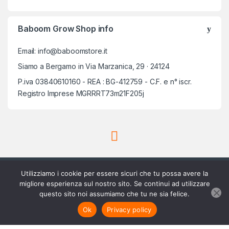
Baboom Grow Shop info
Email: info@baboomstore.it
Siamo a Bergamo in Via Marzanica, 29 · 24124
P.iva 03840610160 - REA : BG-412759 - C.F. e n° iscr.
Registro Imprese MGRRRT73m21F205j
Utilizziamo i cookie per essere sicuri che tu possa avere la
migliore esperienza sul nostro sito. Se continui ad utilizzare
questo sito noi assumiamo che tu ne sia felice.
Scrivici su Whatsapp
3756420488
Aggiungi al carrello
Ok
Privacy policy