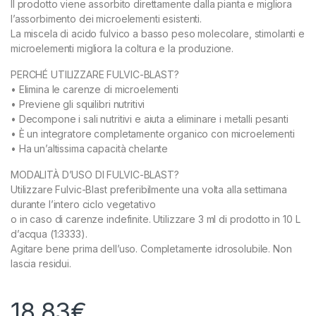
Il prodotto viene assorbito direttamente dalla pianta e migliora
l’assorbimento dei microelementi esistenti.
La miscela di acido fulvico a basso peso molecolare, stimolanti e
microelementi migliora la coltura e la produzione.
PERCHÉ UTILIZZARE FULVIC-BLAST?
• Elimina le carenze di microelementi
• Previene gli squilibri nutritivi
• Decompone i sali nutritivi e aiuta a eliminare i metalli pesanti
• È un integratore completamente organico con microelementi
• Ha un’altissima capacità chelante
MODALITÀ D’USO DI FULVIC-BLAST?
Utilizzare Fulvic-Blast preferibilmente una volta alla settimana
durante l’intero ciclo vegetativo
o in caso di carenze indefinite. Utilizzare 3 ml di prodotto in 10 L
d’acqua (1:3333).
Agitare bene prima dell’uso. Completamente idrosolubile. Non
lascia residui.
18,83
€