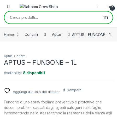
Skip to navigation
Skip to content
0
Cerca:
Home
Concimi
Aptus
APTUS – FUNGONE – 1L
Aptus
,
Concimi
APTUS – FUNGONE – 1L
Availability:
8 disponibili
Compara
Aggiungi alla lista dei desideri
Fungone è uno spray fogliare preventivo e protettivo che
riduce i problemi causati dagli agenti patogeni sulle foglie,
incrementando nello stesso tempo la resistenza della pianta agli