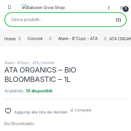
Skip to navigation
Skip to content
0
Cerca:
Home
Concimi
Atami - B'Cuzz - ATA
ATA ORGAN
Atami - B'Cuzz - ATA
,
Concimi
ATA ORGANICS – BIO
BLOOMBASTIC – 1L
Availability:
10 disponibili
Compara
Aggiungi alla lista dei desideri
Bio Bloombastic