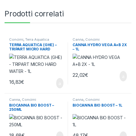
Prodotti correlati
Concimi
,
Terra Aquatica
Canna
,
Concimi
TERRA AQUATICA (GHE) –
CANNA HYDRO VEGA A+B 2X
TRIPART MICRO HARD
– 1L
WATER – 1L
22,02
€
16,83
€
Canna
,
Concimi
Canna
,
Concimi
BIOCANNA BIO BOOST –
BIOCANNA BIO BOOST – 1L
250ML
18,68
€
48,17
€