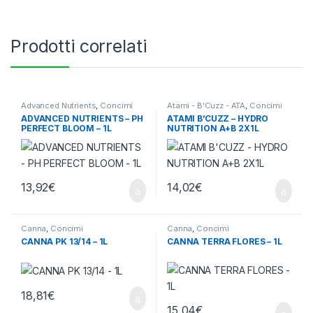
Prodotti correlati
Advanced Nutrients
,
Concimi
Atami - B'Cuzz - ATA
,
Concimi
ADVANCED NUTRIENTS – PH
ATAMI B’CUZZ – HYDRO
PERFECT BLOOM – 1L
NUTRITION A+B 2X1L
13,92
€
14,02
€
Canna
,
Concimi
Canna
,
Concimi
CANNA PK 13/14 – 1L
CANNA TERRA FLORES – 1L
18,81
€
15,04
€