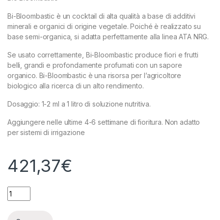
Bi-Bloombastic è un cocktail di alta qualità a base di additivi
minerali e organici di origine vegetale. Poiché è realizzato su
base semi-organica, si adatta perfettamente alla linea ATA NRG.
Se usato correttamente, Bi-Bloombastic produce fiori e frutti
belli, grandi e profondamente profumati con un sapore
organico. Bi-Bloombastic è una risorsa per l’agricoltore
biologico alla ricerca di un alto rendimento.
Dosaggio: 1-2 ml a 1 litro di soluzione nutritiva.
Aggiungere nelle ultime 4-6 settimane di fioritura. Non adatto
per sistemi di irrigazione
421,37
€
ATA ORGANICS - BIO BLOOMBASTIC - 5L quantity