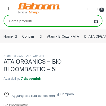
Skip to navigation
Skip to content
0
Cerca:
Home
Concimi
Atami - B'Cuzz - ATA
ATA ORGAN
Atami - B'Cuzz - ATA
,
Concimi
ATA ORGANICS – BIO
BLOOMBASTIC – 5L
Availability:
7 disponibili
Compara
Aggiungi alla lista dei desideri
Bio Bloombastic