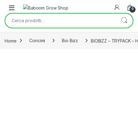
Skip to navigation
Skip to content
0
Cerca:
Home
Concimi
Bio Bizz
BIOBIZZ – TRYPACK –