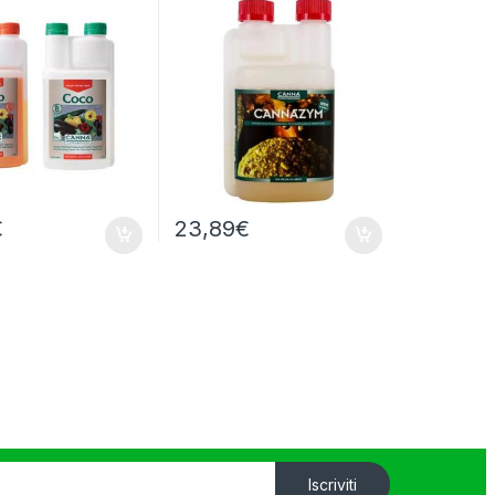
€
23,89
€
Iscriviti