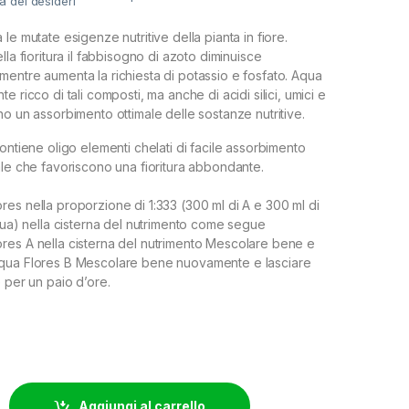
ta dei desideri
le mutate esigenze nutritive della pianta in fiore.
lla fioritura il fabbisogno di azoto diminuisce
entre aumenta la richiesta di potassio e fosfato. Aqua
e ricco di tali composti, ma anche di acidi silici, umici e
no un assorbimento ottimale delle sostanze nutritive.
ontiene oligo elementi chelati di facile assorbimento
ale che favoriscono una fioritura abbondante.
es nella proporzione di 1:333 (300 ml di A e 300 ml di
cqua) nella cisterna del nutrimento come segue
res A nella cisterna del nutrimento Mescolare bene e
qua Flores B Mescolare bene nuovamente e lasciare
 per un paio d’ore.
S A+B 2X - 10L quantity
Aggiungi al carrello