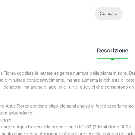
Compara
Descrizione
 Flores soddisfa le mutate esigenze nutritive della pianta in fiore. Dura
to diminuisce considerevolmente, mentre aumenta la richiesta di pota
ali composti, ma anche di acidi silici, umici e fulvici che consentono u
ltre Aqua Flores contiene oligo elementi chelati di facile assorbiment
ritura abbondante.
aggio:
iungere Aqua Flores nella proporzione di 1:333 (300 ml di A e 300 ml di
rimento come segue Aggiungere Aqua Flores A nella cisterna del nu