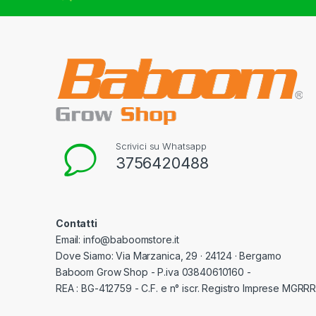
Scrivici su Whatsapp
3756420488
Contatti
Email: info@baboomstore.it
Dove Siamo: Via Marzanica, 29 · 24124 · Bergamo
Baboom Grow Shop - P.iva 03840610160 -
REA : BG-412759 - C.F. e n° iscr. Registro Imprese MGR