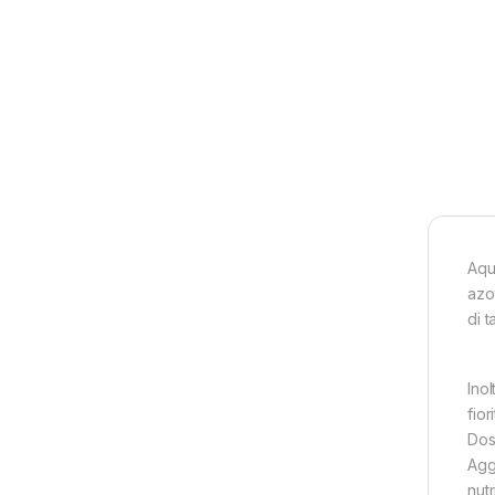
Aqua
azo
di t
Ino
fio
Dos
Agg
nut