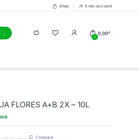
Shop
Il mio account
0,00
€
0
A FLORES A+B 2X – 10L
bili
Compara