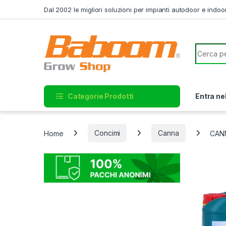
Skip to navigation
Skip to content
Dal 2002 le migliori soluzioni per impianti autodoor e indoo
Search f
Categorie Prodotti
Entra ne
Home
Concimi
Canna
CANN