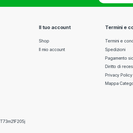
a
i
l
*
Il tuo account
Termini e c
Shop
Termini e cond
Il mio account
Spedizioni
Pagamento si
Diritto di rece
Privacy Policy
Mappa Catego
RRT73m21F205j