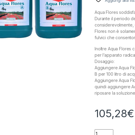
Aggiungi alla lis
Aqua Flores soddisfa 
Durante il periodo de
considerevolmente, m
Flores non è solament
fulvici che consento
Inoltre Aqua Flores c
per l’apparato radic
Dosaggio:
Aggiungere Aqua Flor
B per 100 litro di a
Aggiungere Aqua Flo
quindi aggiungere A
riposare la soluzione
105,28
€
CANNA AQUA FLORE