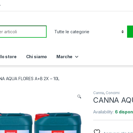
r
or:
llo store
Chi siamo
Marche
A AQUA FLORES A+B 2X – 10L
Canna
,
Concimi
🔍
CANNA AQU
Availability:
6 disponi