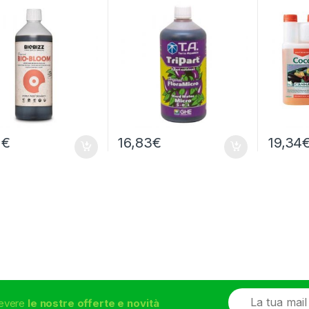
2
€
16,83
€
19,34
E
icevere
le nostre offerte e novità
m