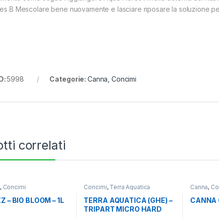
res B Mescolare bene nuovamente e lasciare riposare la soluzione pe
D:
5998
Categorie:
Canna
,
Concimi
tti correlati
,
Concimi
Concimi
,
Terra Aquatica
Canna
,
Co
Z – BIO BLOOM – 1L
TERRA AQUATICA (GHE) –
CANNA 
TRIPART MICRO HARD
WATER – 1L