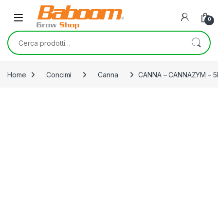
Skip to navigation
Skip to content
0
Cerca:
Home
Concimi
Canna
CANNA – CANNAZYM – 5