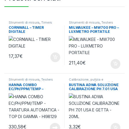
Strumenti di misura
,
Timers
Strumenti di misura
,
Testers
termometri e igrometri
CORNWALL – TIMER
MILWAUKEE – MW700 PRO –
DIGITALE
LUXMETRO PORTATILE
17,37
€
211,40
€
Strumenti di misura
,
Testers
Calibrazione, pulizia e
termometri e igrometri
conservazione
,
Strumenti di
HANNA COMBO
BUSTINA ADWA SOLUZIONE
misura
EC/PH/PPM/TEMP –
CALIBRAZIONE PH 7.01 USA
TARATURA AUTOMATICA –
E GETTA – 20ML
TOP DI GAMMA – HI98129
330,58
€
3,32
€