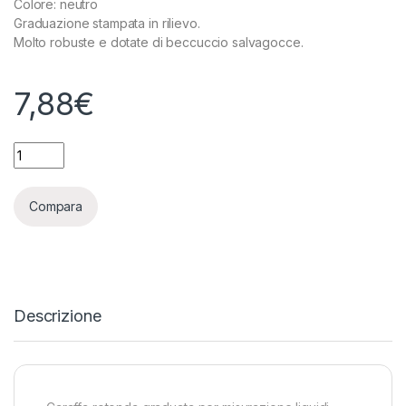
Colore: neutro
Graduazione stampata in rilievo.
Molto robuste e dotate di beccuccio salvagocce.
7,88
€
CARAFFA TONDA GRADUATA PER MISURAZIONE LIQUIDI - 300
Compara
Descrizione