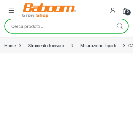
Skip to navigation
Skip to content
0
Cerca:
Home
Strumenti di misura
Misurazione liquidi
CA