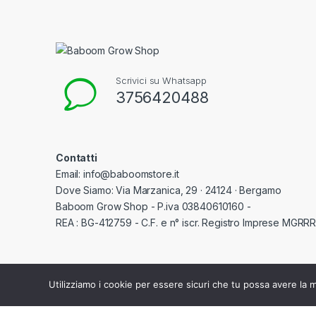
Scrivici su Whatsapp
3756420488
Contatti
Email: info@baboomstore.it
Dove Siamo: Via Marzanica, 29 · 24124 · Bergamo
Baboom Grow Shop - P.iva 03840610160 -
REA : BG-412759 - C.F. e n° iscr. Registro Imprese MGR
Utilizziamo i cookie per essere sicuri che tu possa avere la m
©
Baboom Grow Shop
- All Rights Reserved - P.iva 03