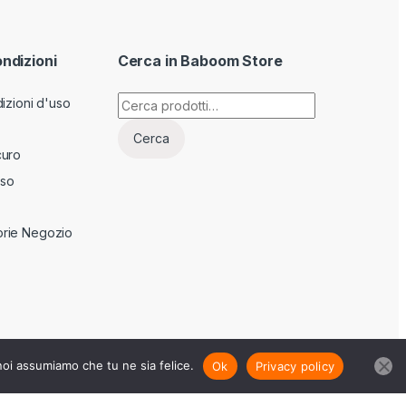
ondizioni
Cerca in Baboom Store
Cerca:
izioni d'uso
Cerca
curo
sso
rie Negozio
 noi assumiamo che tu ne sia felice.
Ok
Privacy policy
RT73m21F205j -
Privacy Policy