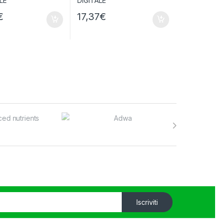
€
17,37
€
Iscriviti