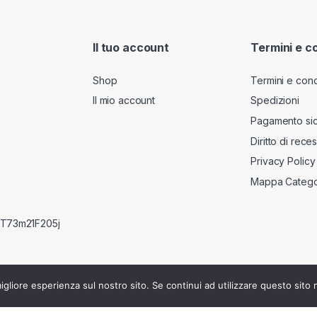
i
l
*
Il tuo account
Termini e c
Shop
Termini e cond
Il mio account
Spedizioni
Pagamento si
Diritto di rece
Privacy Policy
Mappa Catego
RRT73m21F205j
igliore esperienza sul nostro sito. Se continui ad utilizzare questo sito
840610160 - REA : BG-412759 - C.F. e n° iscr. Registro Imprese MGRR