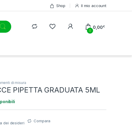
Shop
Il mio account
0,00
€
0
umenti di misura
CE PIPETTA GRADUATA 5ML
ponibili
Compara
ta dei desideri