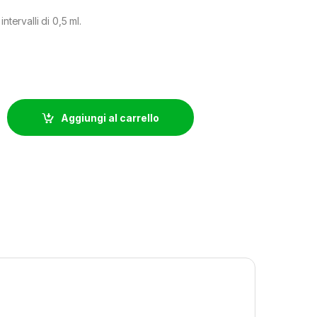
ntervalli di 0,5 ml.
TTA GRADUATA 5ML quantity
Aggiungi al carrello