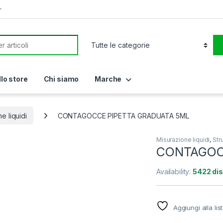
r
or:
llo store
Chi siamo
Marche
e liquidi
CONTAGOCCE PIPETTA GRADUATA 5ML
Misurazione liquidi
,
Str
CONTAGOC
Availability:
5422 dis
Aggiungi alla lis