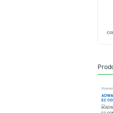
CO
Prodo
Strumen
termome
ADWA
EC CO
MONI
COST