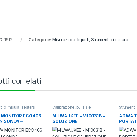
D:
1612
Categorie:
Misurazione liquidi
,
Strumenti di misura
tti correlati
ti di misura
,
Testers
Calibrazione, pulizia e
Strumenti 
tri e igrometri
conservazione
,
Strumenti di
termometri
misura
 MONITOR ECO406
MILWAUKEE – M10031B –
ADWA T
N SONDA –
SOLUZIONE
PORTAT
TORAGGIO
CALIBRAZIONE EC 1413
ANTE
µS/cm – 20 ML