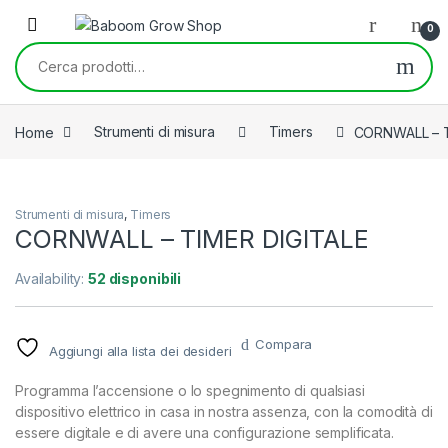
Skip to navigation
Skip to content
0
Cerca:
Home
Strumenti di misura
Timers
CORNWALL – T
Strumenti di misura
,
Timers
CORNWALL – TIMER DIGITALE
Availability:
52 disponibili
Compara
Aggiungi alla lista dei desideri
Programma l’accensione o lo spegnimento di qualsiasi
dispositivo elettrico in casa in nostra assenza, con la comodità di
essere digitale e di avere una configurazione semplificata.