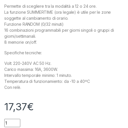
Permette di scegliere tra la modalità a 12 o 24 ore.
La funzione SUMMERTIME (ora legale) è utile per le zone
soggette al cambiamento di orario.
Funzione RANDOM (0/32 minuti)
16 combinazioni programmabili per giorni singoli o gruppi di
giorni/settimanali.
8 memorie on/off.
Specifiche tecniche:
Volt: 220-240V AC 50 Hz.
Carico massima: 16A, 3600W.
Intervallo temporale minimo: 1 minuto.
Temperatura di funzionamiento: da -10 a 40ºC
Con relè.
17,37
€
CORNWALL - TIMER DIGITALE quantity