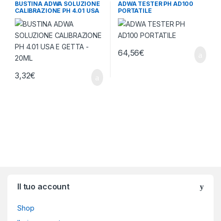
conservazione
,
Strumenti di
termometri e igrometri
BUSTINA ADWA SOLUZIONE
ADWA TESTER PH AD100
misura
CALIBRAZIONE PH 4.01 USA
PORTATILE
E GETTA – 20ML
64,56
€
3,32
€
Brands Carousel
Il tuo account
Shop