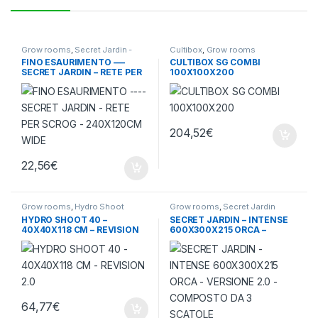
Grow rooms
,
Secret Jardin -
Cultibox
,
Grow rooms
Accessori
FINO ESAURIMENTO —-
CULTIBOX SG COMBI
SECRET JARDIN – RETE PER
100X100X200
SCROG – 240X120CM WIDE
204,52
€
22,56
€
Grow rooms
,
Hydro Shoot
Grow rooms
,
Secret Jardin
HYDRO SHOOT 40 –
SECRET JARDIN – INTENSE
40X40X118 CM – REVISION
600X300X215 ORCA –
2.0
VERSIONE 2.0 – COMPOSTO
DA 3 SCATOLE
64,77
€