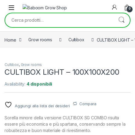
Skip to navigation
Skip to content
0
Cerca:
Home
Grow rooms
Cultibox
CULTIBOX LIGHT –
Cultibox
,
Grow rooms
CULTIBOX LIGHT – 100X100X200
Availability:
4 disponibili
Compara
Aggiungi alla lista dei desideri
Sorella minore della versione CULTIBOX SG COMBO risulta
essere più economica e più spartana, conservando sempre la
robustezza e buon materiale di rivestimento.