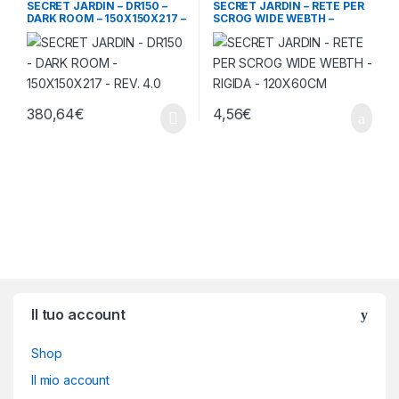
SECRET JARDIN – DR150 –
SECRET JARDIN – RETE PER
DARK ROOM – 150X150X217 –
SCROG WIDE WEBTH –
REV. 4.0
RIGIDA – 120X60CM
380,64
€
4,56
€
Brands Carousel
Il tuo account
Shop
Il mio account