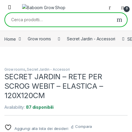
Skip to navigation
Skip to content
0
Cerca:
Home
Grow rooms
Secret Jardin - Accessori
SE
Grow rooms
,
Secret Jardin - Accessori
SECRET JARDIN – RETE PER
SCROG WEBIT – ELASTICA –
120X120CM
Availability:
87 disponibili
Compara
Aggiungi alla lista dei desideri