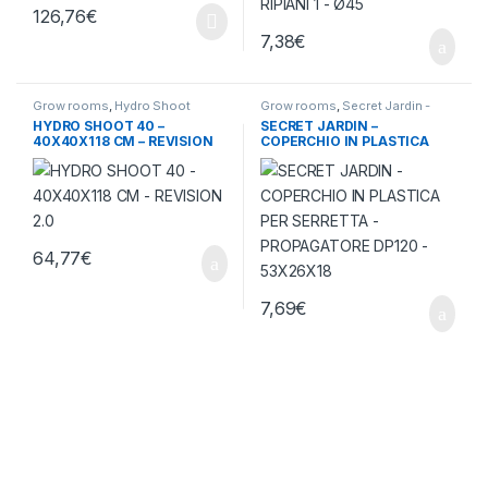
126,76
€
7,38
€
Grow rooms
,
Hydro Shoot
Grow rooms
,
Secret Jardin -
Accessori
HYDRO SHOOT 40 –
SECRET JARDIN –
40X40X118 CM – REVISION
COPERCHIO IN PLASTICA
2.0
PER SERRETTA –
PROPAGATORE DP120 –
53X26X18
64,77
€
7,69
€