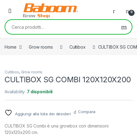
Skip to navigation
Skip to content
0
Cerca:
Home
Grow rooms
Cultibox
CULTIBOX SG COM
Cultibox
,
Grow rooms
CULTIBOX SG COMBI 120X120X200
Availability:
7 disponibili
Compara
Aggiungi alla lista dei desideri
CULTIBOX SG Combi è una growbox con dimensioni
120x120x200 cm.