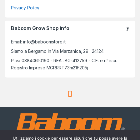
Privacy Policy
Baboom Grow Shop info
Email: info@baboomstore.it
Siamo a Bergamo in Via Marzanica, 29 · 24124
P.iva 03840610160 - REA : BG-412759 - C.F. e n° iscr.
Registro Imprese MGRRRT73m21F205j
Utilizziamo i cookie per essere sicuri che tu possa avere la