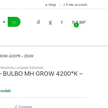
Shop
Il mio account
0,00
€
0
GROW 4200°K – 250W
uminazione
,
Lampade Orticultura
 – BULBO MH GROW 4200°K –
onibili
Compara