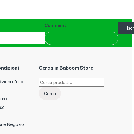
Comment
Iscr
ondizioni
Cerca in Baboom Store
Cerca:
izioni d'uso
Cerca
curo
sso
rie Negozio