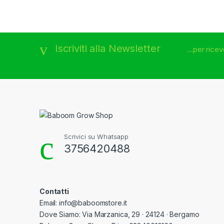
Brands Carousel
Iscriviti alla Newsletter
...per rice
Scrivici su Whatsapp
3756420488
Contatti
Email: info@baboomstore.it
Dove Siamo: Via Marzanica, 29 · 24124 · Bergamo