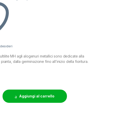
 desideri
ilite MH agli alogenuri metallici sono dedicate alla
 pianta, dalla germinazione fino all’inizio della fioritura.
O MH GROW 4200°K - 250W quantity
Aggiungi al carrello