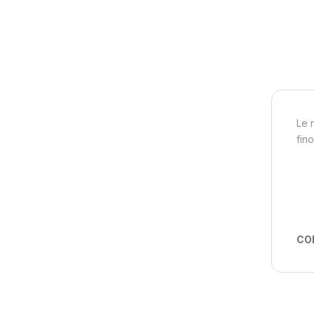
Le 
fino
CO