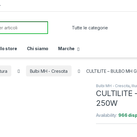
r
or:
llo store
Chi siamo
Marche
tura
Bulbi MH - Crescita
CULTILITE – BULBO MH 
Bulbi MH - Crescita
,
Ill
CULTILITE
250W
Availability:
966 disp