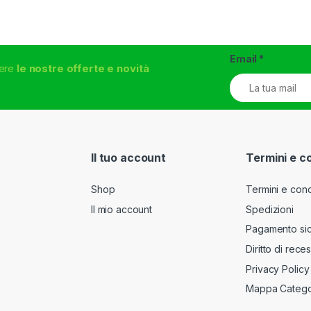
Email
*
vere
le nostre offerte e novità
Il tuo account
Termini e c
Shop
Termini e cond
Il mio account
Spedizioni
Pagamento si
Diritto di rece
Privacy Policy
Mappa Catego