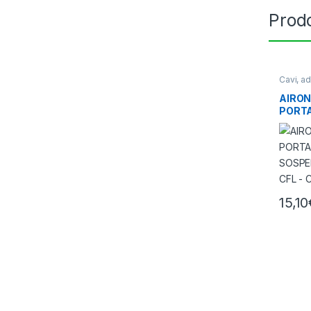
Prodo
Cavi, a
Illumin
AIRON
PORT
SOSPE
CFL –
15,10