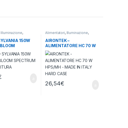
,
Illuminazione
,
Alimentatori
,
Illuminazione
,
rticultura
Meccanici
SYLVANIA 150W
AIRONTEK –
 BLOOM
ALIMENTATORE HC 70 W
UM PER
HPS/MH – MADE IN ITALY
URA
HARD CASE
€
26,54
€