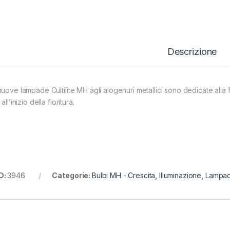
Descrizione
nuove lampade Cultilite MH agli alogenuri metallici sono dedicate alla 
 all’inizio della fioritura.
D:
3946
Categorie:
Bulbi MH - Crescita
,
Illuminazione
,
Lampade