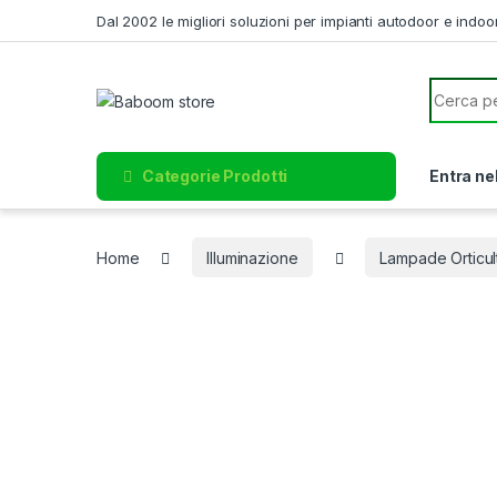
Skip to navigation
Skip to content
Dal 2002 le migliori soluzioni per impianti autodoor e indoo
Search f
Categorie Prodotti
Entra ne
Home
Illuminazione
Lampade Orticul