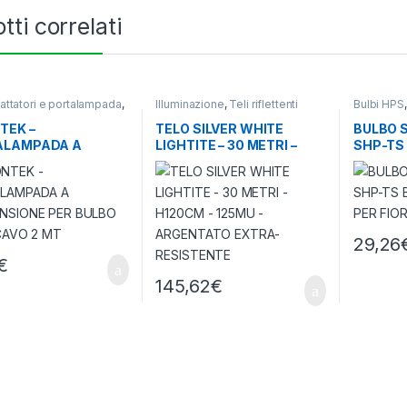
tti correlati
dattatori e portalampada
,
Illuminazione
,
Teli riflettenti
Bulbi HPS
azione
Lampade O
TEK –
TELO SILVER WHITE
BULBO 
ALAMPADA A
LIGHTITE – 30 METRI –
SHP-TS
NSIONE PER BULBO
H120CM – 125MU –
SPECTR
 CAVO 2 MT
ARGENTATO EXTRA-
FIORIT
RESISTENTE
29,26
€
145,62
€