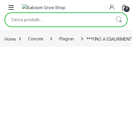
Skip to navigation
Skip to content
0
Cerca:
Home
Concimi
Plagron
***FINO A ESAURIMENT