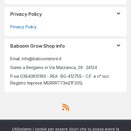
Privacy Policy
Privacy Policy
Baboom Grow Shop info
Email: info@baboomstore.it
Siamo a Bergamo in Via Marzanica, 29 · 24124
P.iva 03840610160 - REA : BG-412759 - C.F. e n° iscr.
Registro Imprese MGRRRT73m21F205j
Utilizziamo i cookie per essere sicuri che tu possa avere la