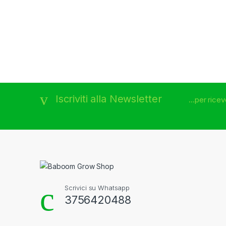
Brands Carousel
Iscriviti alla Newsletter
...per rice
Scrivici su Whatsapp
3756420488