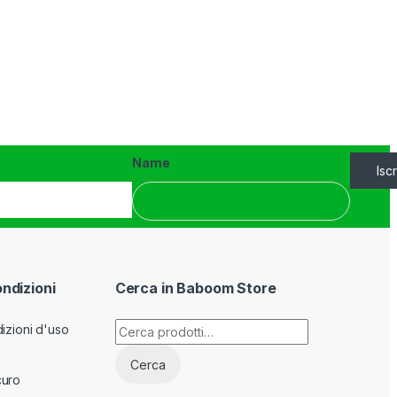
Name
Iscr
ondizioni
Cerca in Baboom Store
Cerca:
izioni d'uso
Cerca
curo