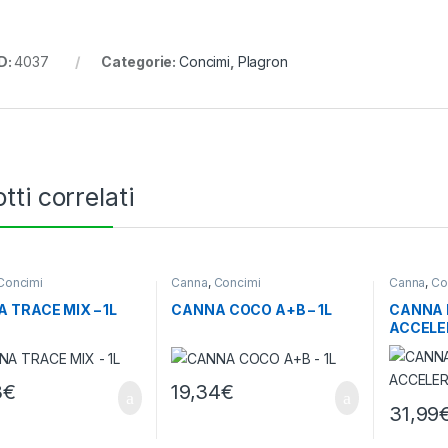
D:
4037
Categorie:
Concimi
,
Plagron
tti correlati
Concimi
Canna
,
Concimi
Canna
,
Co
 TRACE MIX – 1L
CANNA COCO A+B – 1L
CANNA
ACCELE
3
€
19,34
€
31,99