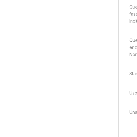
Que
fase
Ino
Ques
enz
Non
Sta
Uso 
Una