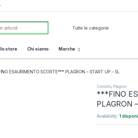
r
or:
llo store
Chi siamo
Marche
FINO ESAURIMENTO SCORTE*** PLAGRON – START UP – 5L
Concimi
,
Plagron
***FINO E
PLAGRON –
Availability:
1 disponi