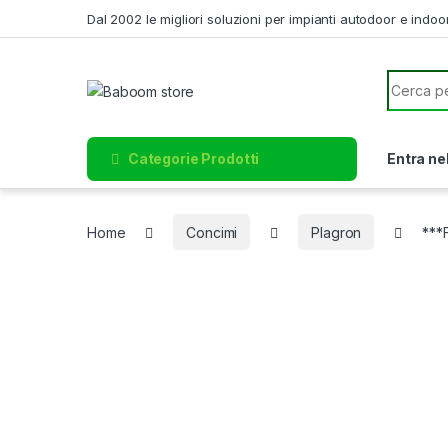
Skip to navigation
Skip to content
Dal 2002 le migliori soluzioni per impianti autodoor e indoo
Search f
Categorie Prodotti
Entra ne
Home
Concimi
Plagron
***