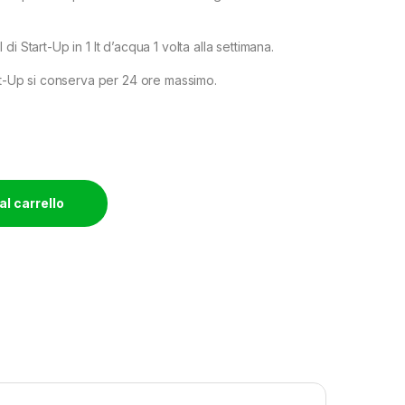
i Start-Up in 1 lt d’acqua 1 volta alla settimana.
art-Up si conserva per 24 ore massimo.
al carrello