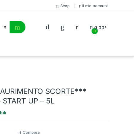
Shop
Il mio account
0,00
€
0
SAURIMENTO SCORTE***
 START UP – 5L
bili
Compara