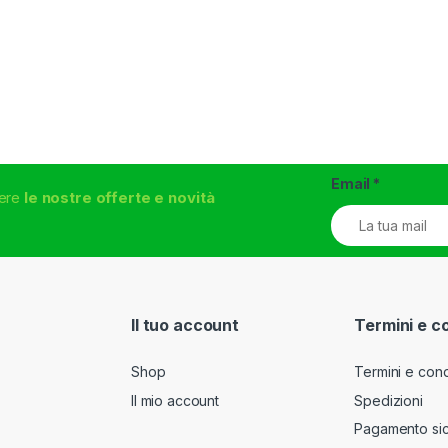
Email
*
vere
le nostre offerte e novità
Il tuo account
Termini e c
Shop
Termini e cond
Il mio account
Spedizioni
Pagamento si