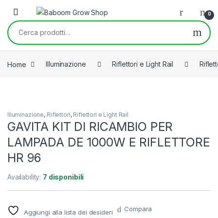
Skip to navigation
Skip to content
0
Cerca:
Home
Illuminazione
Riflettori e Light Rail
Riflett
Illuminazione
,
Riflettori
,
Riflettori e Light Rail
GAVITA KIT DI RICAMBIO PER
LAMPADA DE 1000W E RIFLETTORE
HR 96
Availability:
7 disponibili
Compara
Aggiungi alla lista dei desideri