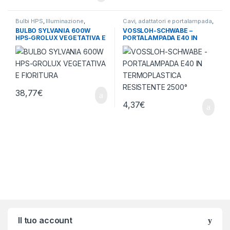
Bulbi HPS
,
Illuminazione
,
Cavi, adattatori e portalampada
,
Lampade Orticultura
Illuminazione
BULBO SYLVANIA 600W
VOSSLOH-SCHWABE –
HPS-GROLUX VEGETATIVA E
PORTALAMPADA E40 IN
FIORITURA
TERMOPLASTICA
RESISTENTE 2500°
38,77
€
4,37
€
Brands Carousel
Il tuo account