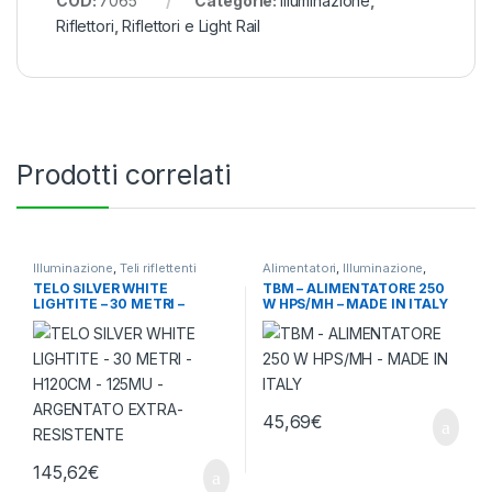
COD:
7065
Categorie:
Illuminazione
,
Riflettori
,
Riflettori e Light Rail
Prodotti correlati
Illuminazione
,
Teli riflettenti
Alimentatori
,
Illuminazione
,
Meccanici
TELO SILVER WHITE
TBM – ALIMENTATORE 250
LIGHTITE – 30 METRI –
W HPS/MH – MADE IN ITALY
H120CM – 125MU –
ARGENTATO EXTRA-
RESISTENTE
45,69
€
145,62
€