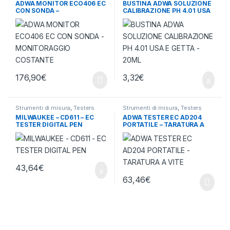
ADWA MONITOR ECO406 EC
BUSTINA ADWA SOLUZIONE
misura
CON SONDA –
CALIBRAZIONE PH 4.01 USA
MONITORAGGIO COSTANTE
E GETTA – 20ML
176,90
€
3,32
€
Strumenti di misura
,
Testers
Strumenti di misura
,
Testers
termometri e igrometri
termometri e igrometri
MILWAUKEE – CD611 – EC
ADWA TESTER EC AD204
TESTER DIGITAL PEN
PORTATILE – TARATURA A
VITE
43,64
€
63,46
€