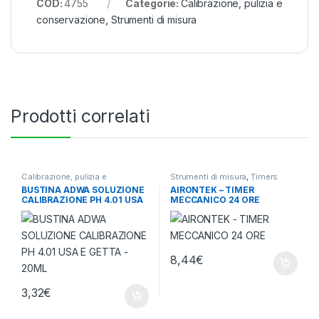
COD:
4755
Categorie:
Calibrazione, pulizia e
conservazione
,
Strumenti di misura
Prodotti correlati
Calibrazione, pulizia e
Strumenti di misura
,
Timers
conservazione
,
Strumenti di
BUSTINA ADWA SOLUZIONE
AIRONTEK – TIMER
misura
CALIBRAZIONE PH 4.01 USA
MECCANICO 24 ORE
E GETTA – 20ML
8,44
€
3,32
€