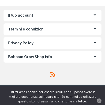
Il tuo account
Termini e condizioni
Privacy Policy
Baboom Grow Shop info
Utilizziamo i cookie per essere sicuri che tu possa avere la
migliore esperienza sul nostro sito. Se continui ad utilizzare
questo sito noi assumiamo che tu ne sia felice.
Scrivici su Whatsapp