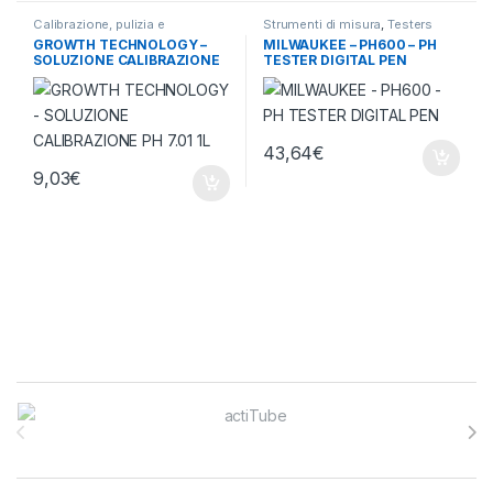
Calibrazione, pulizia e
Strumenti di misura
,
Testers
conservazione
,
Strumenti di
termometri e igrometri
GROWTH TECHNOLOGY –
MILWAUKEE – PH600 – PH
misura
SOLUZIONE CALIBRAZIONE
TESTER DIGITAL PEN
PH 7.01 1L
43,64
€
9,03
€
Brands Carousel