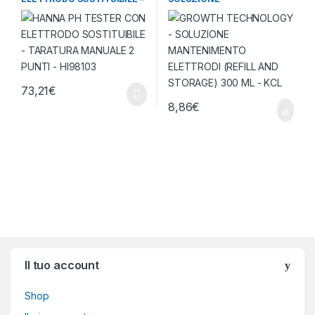
TARATURA MANUALE 2
MANTENIMENTO
PUNTI – HI98103
ELETTRODI (REFILL AND
STORAGE) 300 ML – KCL
73,21
€
8,86
€
Brands Carousel
Il tuo account
Shop