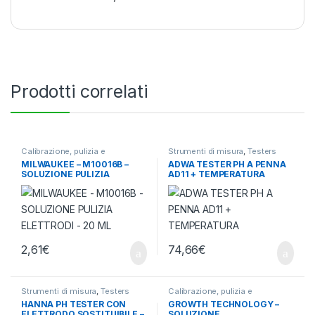
Prodotti correlati
Calibrazione, pulizia e
Strumenti di misura
,
Testers
conservazione
,
Strumenti di
termometri e igrometri
MILWAUKEE – M10016B –
ADWA TESTER PH A PENNA
misura
SOLUZIONE PULIZIA
AD11 + TEMPERATURA
ELETTRODI – 20 ML
2,61
€
74,66
€
Strumenti di misura
,
Testers
Calibrazione, pulizia e
termometri e igrometri
conservazione
,
Strumenti di
HANNA PH TESTER CON
GROWTH TECHNOLOGY –
misura
ELETTRODO SOSTITUIBILE –
SOLUZIONE