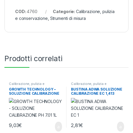
COD:
4760
Categorie:
Calibrazione, pulizia
e conservazione
,
Strumenti di misura
Prodotti correlati
Calibrazione, pulizia e
Calibrazione, pulizia e
conservazione
,
Strumenti di
conservazione
,
Strumenti di
GROWTH TECHNOLOGY –
BUSTINA ADWA SOLUZIONE
misura
misura
SOLUZIONE CALIBRAZIONE
CALIBRAZIONE EC 1,413
PH 7.01 1L
MILLI SIEMENS – USA E
GETTA – 20ML
9,03
€
2,81
€