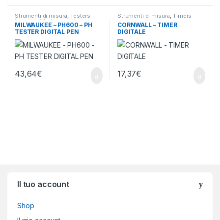
Strumenti di misura
,
Testers
Strumenti di misura
,
Timers
termometri e igrometri
MILWAUKEE – PH600 – PH
CORNWALL – TIMER
TESTER DIGITAL PEN
DIGITALE
43,64
€
17,37
€
Brands Carousel
Il tuo account
Shop