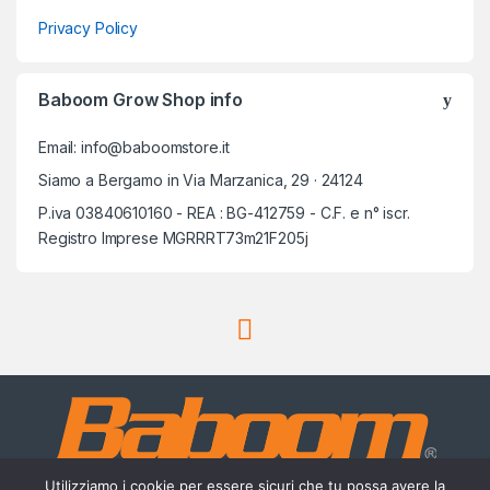
Privacy Policy
Baboom Grow Shop info
Email: info@baboomstore.it
Siamo a Bergamo in Via Marzanica, 29 · 24124
P.iva 03840610160 - REA : BG-412759 - C.F. e n° iscr.
Registro Imprese MGRRRT73m21F205j
Utilizziamo i cookie per essere sicuri che tu possa avere la