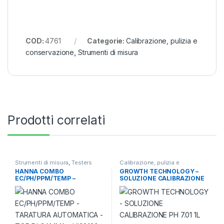
COD:
4761
Categorie:
Calibrazione, pulizia e
conservazione
,
Strumenti di misura
Prodotti correlati
Strumenti di misura
,
Testers
Calibrazione, pulizia e
termometri e igrometri
conservazione
,
Strumenti di
HANNA COMBO
GROWTH TECHNOLOGY –
misura
EC/PH/PPM/TEMP –
SOLUZIONE CALIBRAZIONE
TARATURA AUTOMATICA –
PH 7.01 1L
TOP DI GAMMA – HI98129