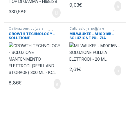
9,03
€
330,58
€
Calibrazione, pulizia e
Calibrazione, pulizia e
conservazione
,
Strumenti di
conservazione
,
Strumenti di
GROWTH TECHNOLOGY –
MILWAUKEE – M10016B –
misura
misura
SOLUZIONE
SOLUZIONE PULIZIA
MANTENIMENTO
ELETTRODI – 20 ML
ELETTRODI (REFILL AND
STORAGE) 300 ML – KCL
2,61
€
8,86
€